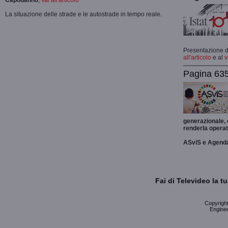
Capodanno
,
vai all'articolo
La situazione delle strade e le autostrade in tempo reale.
Presentazione de
all'articolo
e al
v
Pagina 635
generazionale,
renderla operat
ASviS e Agend
Fai di Televideo la 
Copyright 
Enginee