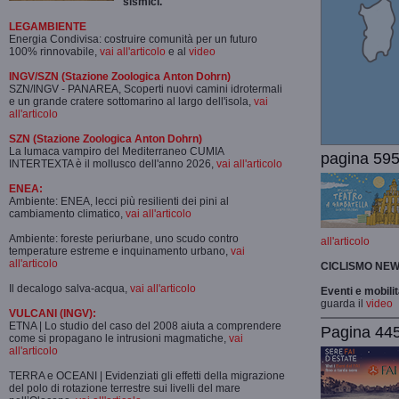
sismici.
LEGAMBIENTE
Energia Condivisa: costruire comunità per un futuro
100% rinnovabile,
vai all'articolo
e al
video
INGV/SZN (Stazione Zoologica Anton Dohrn)
SZN/INGV - PANAREA, Scoperti nuovi camini idrotermali
e un grande cratere sottomarino al largo dell'isola,
vai
all'articolo
SZN (Stazione Zoologica Anton Dohrn)
La lumaca vampiro del Mediterraneo CUMIA
pagina 595
INTERTEXTA è il mollusco dell'anno 2026,
vai all'articolo
ENEA:
Ambiente: ENEA, lecci più resilienti dei pini al
cambiamento climatico,
vai all'articolo
Ambiente: foreste periurbane, uno scudo contro
all'articolo
temperature estreme e inquinamento urbano,
vai
all'articolo
CICLISMO
NEW
Il decalogo salva-acqua,
vai all'articolo
Eventi e mobili
guarda il
video
VULCANI (INGV):
ETNA | Lo studio del caso del 2008 aiuta a comprendere
Pagina 445-
come si propagano le intrusioni magmatiche,
vai
all'articolo
TERRA e OCEANI | Evidenziati gli effetti della migrazione
del polo di rotazione terrestre sui livelli del mare