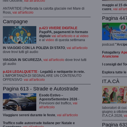
nell’Olocene,
vai all'articolo
maggio al 15 di
ANTARTIDE | Perforata la calotta glaciale nel Mare di
cuore
,
vai all'ar
Ross,
vai all'articolo
Pagina 447
Campagne
p.423 VIVERE DIGITALE
PagoPA, pagamenti in formato
digitale
vai all'articolo e ai video
e al
video
di questa settimana
podcast
"Arcip
IN VIAGGIO CON LA POLIZIA DI STATO
,
vai all'articolo
dove trovi tutti gli audio
Fotogallery
Ape
Arancione
VIAGGIA IN SICUREZZA
,
vai all'articolo
dove trovi tutti
gli audio
I consigli del T
p.424 LEGALQUETTE
-
Legalità e netiquette in rete.
Esplora tutte le
L’IMPORTANZA DI SEGNALARE UN CONTENUTO
OFFENSIVO
vai all'articolo
IT.A.CÀ
Pagina 613 - Strade e Autostrade
Esodo Estivo –
Agosto/Settembre 2026
-
Previsioni del traffico,
vai
all'articolo
laboratori di cuc
giugno a ottobre
Viaggiare sereni durante le feste
,
vai all'articolo
IT.A.CÀ 2026,
va
Traffico sulle autostrade italiane per Natale e
Pagina 633