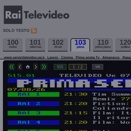
SOLO TESTO
100
101
102
103
110
120
indice
ultim'ora
24 ore
prima
primo piano
politica
www.servizitelevideo.rai.it
Lavoro
Cinema
Prima serata Tv
Almanacco
Raga
/ 2