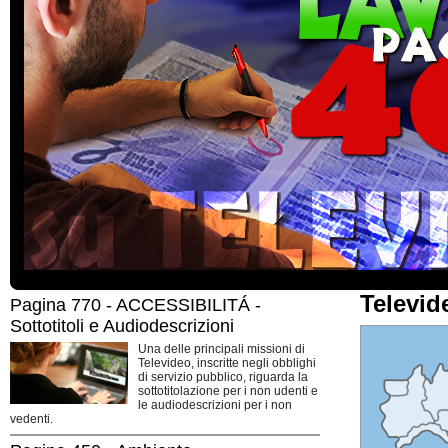
Televid
Pagina 770 - ACCESSIBILITÁ -
Sottotitoli e Audiodescrizioni
Una delle principali missioni di
Televideo, inscritte negli obblighi
di servizio pubblico, riguarda la
sottotitolazione per i non udenti e
le audiodescrizioni per i non
vedenti.