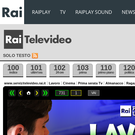
RAIPLAY
TV
RAIPLAY SOUND
NEW
SOLO TESTO
100
101
102
103
110
120
indice
ultim'ora
24 ore
prima
primo piano
politica
www.servizitelevideo.rai.it
Lavoro
Cinema
Prima serata Tv
Almanacco
Raga