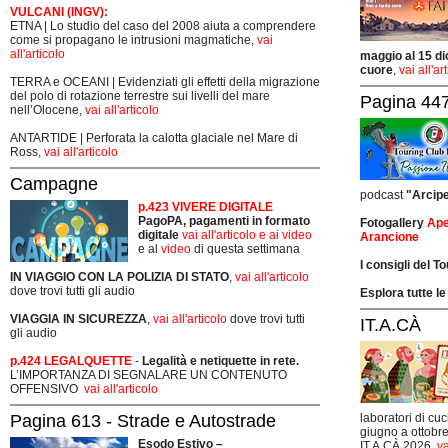
VULCANI (INGV):
ETNA | Lo studio del caso del 2008 aiuta a comprendere
come si propagano le intrusioni magmatiche,
vai
all'articolo
maggio al 15 di
cuore
,
vai all'ar
TERRA e OCEANI | Evidenziati gli effetti della migrazione
del polo di rotazione terrestre sui livelli del mare
Pagina 447
nell’Olocene,
vai all'articolo
ANTARTIDE | Perforata la calotta glaciale nel Mare di
Ross,
vai all'articolo
Campagne
podcast
"Arcip
p.423 VIVERE DIGITALE
PagoPA, pagamenti in formato
Fotogallery
Ape
digitale
vai all'articolo e ai video
Arancione
e al
video
di questa settimana
I consigli del T
IN VIAGGIO CON LA POLIZIA DI STATO
,
vai all'articolo
dove trovi tutti gli audio
Esplora tutte le
VIAGGIA IN SICUREZZA
,
vai all'articolo
dove trovi tutti
IT.A.CÀ
gli audio
p.424 LEGALQUETTE
-
Legalità e netiquette in rete.
L’IMPORTANZA DI SEGNALARE UN CONTENUTO
OFFENSIVO
vai all'articolo
Pagina 613 - Strade e Autostrade
laboratori di cuc
giugno a ottobre
Esodo Estivo –
IT.A.CÀ 2026,
va