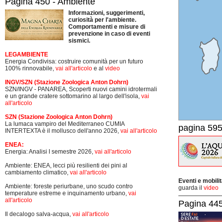
Pagina 450 - Ambiente
Informazioni, suggerimenti,
curiosità per l'ambiente.
Comportamenti e misure di
prevenzione in caso di eventi
sismici.
LEGAMBIENTE
Energia Condivisa: costruire comunità per un futuro
100% rinnovabile,
vai all'articolo
e al
video
INGV/SZN (Stazione Zoologica Anton Dohrn)
SZN/INGV - PANAREA, Scoperti nuovi camini idrotermali
e un grande cratere sottomarino al largo dell'isola,
vai
all'articolo
SZN (Stazione Zoologica Anton Dohrn)
La lumaca vampiro del Mediterraneo CUMIA
pagina 595
INTERTEXTA è il mollusco dell'anno 2026,
vai all'articolo
ENEA:
Energia: Analisi I semestre 2026,
vai all'articolo
Ambiente: ENEA, lecci più resilienti dei pini al
cambiamento climatico,
vai all'articolo
Eventi e mobili
Ambiente: foreste periurbane, uno scudo contro
guarda il
video
temperature estreme e inquinamento urbano,
vai
all'articolo
Pagina 445-
Il decalogo salva-acqua,
vai all'articolo