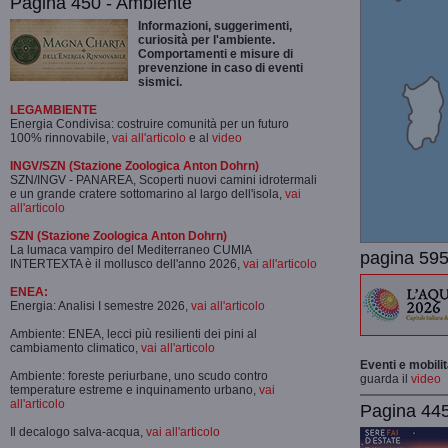
Pagina 450 - Ambiente
Informazioni, suggerimenti,
curiosità per l'ambiente.
Comportamenti e misure di
prevenzione in caso di eventi
sismici.
LEGAMBIENTE
Energia Condivisa: costruire comunità per un futuro
100% rinnovabile,
vai all'articolo
e al
video
INGV/SZN (Stazione Zoologica Anton Dohrn)
SZN/INGV - PANAREA, Scoperti nuovi camini idrotermali
e un grande cratere sottomarino al largo dell'isola,
vai
all'articolo
SZN (Stazione Zoologica Anton Dohrn)
La lumaca vampiro del Mediterraneo CUMIA
pagina 595
INTERTEXTA è il mollusco dell'anno 2026,
vai all'articolo
ENEA:
Energia: Analisi I semestre 2026,
vai all'articolo
Ambiente: ENEA, lecci più resilienti dei pini al
cambiamento climatico,
vai all'articolo
Eventi e mobili
Ambiente: foreste periurbane, uno scudo contro
guarda il
video
temperature estreme e inquinamento urbano,
vai
all'articolo
Pagina 445-
Il decalogo salva-acqua,
vai all'articolo