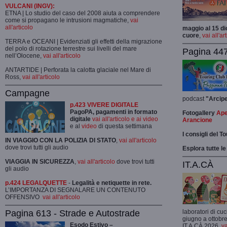
VULCANI (INGV):
ETNA | Lo studio del caso del 2008 aiuta a comprendere
come si propagano le intrusioni magmatiche,
vai
all'articolo
maggio al 15 di
cuore
,
vai all'ar
TERRA e OCEANI | Evidenziati gli effetti della migrazione
del polo di rotazione terrestre sui livelli del mare
Pagina 447
nell’Olocene,
vai all'articolo
ANTARTIDE | Perforata la calotta glaciale nel Mare di
Ross,
vai all'articolo
Campagne
podcast
"Arcip
p.423 VIVERE DIGITALE
PagoPA, pagamenti in formato
Fotogallery
Ape
digitale
vai all'articolo e ai video
Arancione
e al
video
di questa settimana
I consigli del T
IN VIAGGIO CON LA POLIZIA DI STATO
,
vai all'articolo
dove trovi tutti gli audio
Esplora tutte le
VIAGGIA IN SICUREZZA
,
vai all'articolo
dove trovi tutti
IT.A.CÀ
gli audio
p.424 LEGALQUETTE
-
Legalità e netiquette in rete.
L’IMPORTANZA DI SEGNALARE UN CONTENUTO
OFFENSIVO
vai all'articolo
Pagina 613 - Strade e Autostrade
laboratori di cuc
giugno a ottobre
Esodo Estivo –
IT.A.CÀ 2026,
va