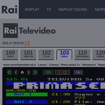
RAIPLAY
TV
RAIPLAY SOUND
NEW
SOLO TESTO
100
101
102
103
110
120
indice
ultim'ora
24 ore
prima
primo piano
politica
www.servizitelevideo.rai.it
Lavoro
Cinema
Prima serata Tv
Almanacco
Raga
/ 2