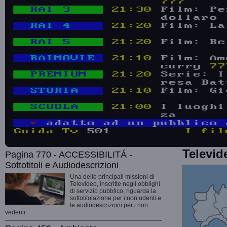
Televid
Pagina 770 - ACCESSIBILITÁ -
Sottotitoli e Audiodescrizioni
Una delle principali missioni di
Televideo, inscritte negli obblighi
di servizio pubblico, riguarda la
sottotitolazione per i non udenti e
le audiodescrizioni per i non
vedenti.