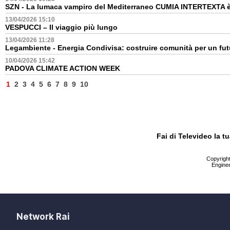
SZN - La lumaca vampiro del Mediterraneo CUMIA INTERTEXTA è 
13/04/2026 15:10
VESPUCCI – Il viaggio più lungo
13/04/2026 11:28
Legambiente - Energia Condivisa: costruire comunità per un fu
10/04/2026 15:42
PADOVA CLIMATE ACTION WEEK
1
2
3
4
5
6
7
8
9
10
Fai di Televideo la 
Copyright 
Enginee