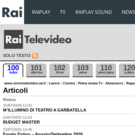
RAIPLAY
TV
RAIPLAY SOUND
NEW
SOLO TESTO
100
101
102
103
110
120
indice
ultim'ora
24 ore
prima
primo piano
politica
www.servizitelevideo.rai.it
Lavoro
Cinema
Prima serata Tv
Almanacco
Raga
Articoli
Ricerca
31/07/2026 12:41
M’ILLUMINO DI TEATRO A GARBATELLA
24/07/2026 12:24
BUDGET MASTER
23/07/2026 14:40
Esodo Estivo – Agosto/Settembre 2026