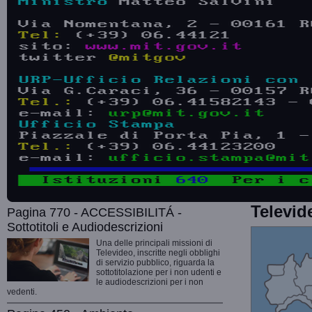
Televid
Pagina 770 - ACCESSIBILITÁ -
Sottotitoli e Audiodescrizioni
Una delle principali missioni di
Televideo, inscritte negli obblighi
di servizio pubblico, riguarda la
sottotitolazione per i non udenti e
le audiodescrizioni per i non
vedenti.