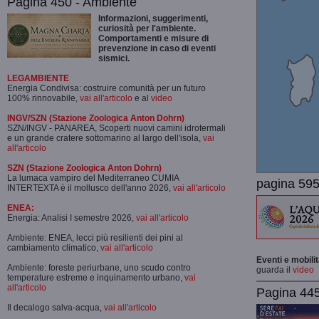
Pagina 450 - Ambiente
Informazioni, suggerimenti,
curiosità per l'ambiente.
Comportamenti e misure di
prevenzione in caso di eventi
sismici.
LEGAMBIENTE
Energia Condivisa: costruire comunità per un futuro
100% rinnovabile,
vai all'articolo
e al
video
INGV/SZN (Stazione Zoologica Anton Dohrn)
SZN/INGV - PANAREA, Scoperti nuovi camini idrotermali
e un grande cratere sottomarino al largo dell'isola,
vai
all'articolo
SZN (Stazione Zoologica Anton Dohrn)
La lumaca vampiro del Mediterraneo CUMIA
pagina 595
INTERTEXTA è il mollusco dell'anno 2026,
vai all'articolo
ENEA:
Energia: Analisi I semestre 2026,
vai all'articolo
Ambiente: ENEA, lecci più resilienti dei pini al
cambiamento climatico,
vai all'articolo
Eventi e mobili
Ambiente: foreste periurbane, uno scudo contro
guarda il
video
temperature estreme e inquinamento urbano,
vai
all'articolo
Pagina 445-
Il decalogo salva-acqua,
vai all'articolo