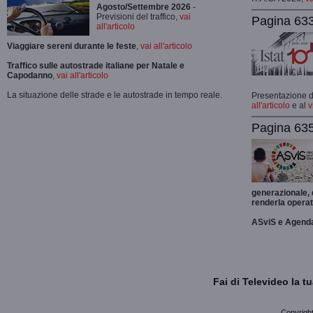
Agosto/Settembre 2026
-
Previsioni del traffico,
vai
Pagina 633
all'articolo
Viaggiare sereni durante le feste
,
vai all'articolo
Traffico sulle autostrade italiane per Natale e
Capodanno
,
vai all'articolo
La situazione delle strade e le autostrade in tempo reale.
Presentazione de
all'articolo
e al
v
Pagina 635
generazionale,
renderla operat
ASviS e Agend
Fai di Televideo la 
Copyright 