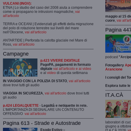
VULCANI (INGV):
ETNA | Lo studio del caso del 2008 aiuta a comprendere
come si propagano le intrusioni magmatiche,
vai
all'articolo
maggio al 15 di
cuore
,
vai all'ar
TERRA e OCEANI | Evidenziati gli effetti della migrazione
del polo di rotazione terrestre sui livelli del mare
Pagina 447
nell’Olocene,
vai all'articolo
ANTARTIDE | Perforata la calotta glaciale nel Mare di
Ross,
vai all'articolo
Campagne
podcast
"Arcip
p.423 VIVERE DIGITALE
PagoPA, pagamenti in formato
Fotogallery
Ape
digitale
vai all'articolo e ai video
Arancione
e al
video
di questa settimana
I consigli del T
IN VIAGGIO CON LA POLIZIA DI STATO
,
vai all'articolo
dove trovi tutti gli audio
Esplora tutte le
VIAGGIA IN SICUREZZA
,
vai all'articolo
dove trovi tutti
IT.A.CÀ
gli audio
p.424 LEGALQUETTE
-
Legalità e netiquette in rete.
L’IMPORTANZA DI SEGNALARE UN CONTENUTO
OFFENSIVO
vai all'articolo
Pagina 613 - Strade e Autostrade
laboratori di cuc
giugno a ottobre
Esodo Estivo –
IT.A.CÀ 2026,
va