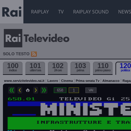
RAIPLAY
TV
RAIPLAY SOUND
NEW
SOLO TESTO
100
101
102
103
110
120
indice
ultim'ora
24 ore
prima
primo piano
politica
www.servizitelevideo.rai.it
Lavoro
Cinema
Prima serata Tv
Almanacco
Raga