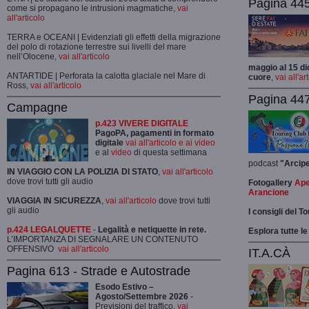
Pagina 445-
come si propagano le intrusioni magmatiche,
vai
all'articolo
TERRA e OCEANI | Evidenziati gli effetti della migrazione
del polo di rotazione terrestre sui livelli del mare
nell’Olocene,
vai all'articolo
maggio al 15 di
ANTARTIDE | Perforata la calotta glaciale nel Mare di
cuore
,
vai all'ar
Ross,
vai all'articolo
Pagina 447
Campagne
p.423 VIVERE DIGITALE
PagoPA, pagamenti in formato
digitale
vai all'articolo e ai video
e al
video
di questa settimana
podcast
"Arcip
IN VIAGGIO CON LA POLIZIA DI STATO
,
vai all'articolo
dove trovi tutti gli audio
Fotogallery
Ape
Arancione
VIAGGIA IN SICUREZZA
,
vai all'articolo
dove trovi tutti
gli audio
I consigli del T
p.424 LEGALQUETTE
-
Legalità e netiquette in rete.
Esplora tutte le
L’IMPORTANZA DI SEGNALARE UN CONTENUTO
OFFENSIVO
vai all'articolo
IT.A.CÀ
Pagina 613 - Strade e Autostrade
Esodo Estivo –
Agosto/Settembre 2026
-
Previsioni del traffico,
vai