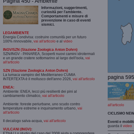
Pagina 450 - Ambiente
Informazioni, suggerimenti,
curiosità per l'ambiente.
Comportamenti e misure di
prevenzione in caso di eventi
sismici.
LEGAMBIENTE
Energia Condivisa: costruire comunità per un futuro
100% rinnovabile,
vai all'articolo
e al
video
INGV/SZN (Stazione Zoologica Anton Dohrn)
SZN/INGV - PANAREA, Scoperti nuovi camini idrotermali
e un grande cratere sottomarino al largo dell'isola,
vai
all'articolo
SZN (Stazione Zoologica Anton Dohrn)
La lumaca vampiro del Mediterraneo CUMIA
pagina 595
INTERTEXTA è il mollusco dell'anno 2026,
vai all'articolo
ENEA:
Ambiente: ENEA, lecci più resilienti dei pini al
cambiamento climatico,
vai all'articolo
Ambiente: foreste periurbane, uno scudo contro
all'articolo
temperature estreme e inquinamento urbano,
vai
all'articolo
CICLISMO
NEW
Il decalogo salva-acqua,
vai all'articolo
Eventi e mobili
guarda il
video
VULCANI (INGV):
ETNA | Lo studio del caso del 2008 aiuta a comprendere