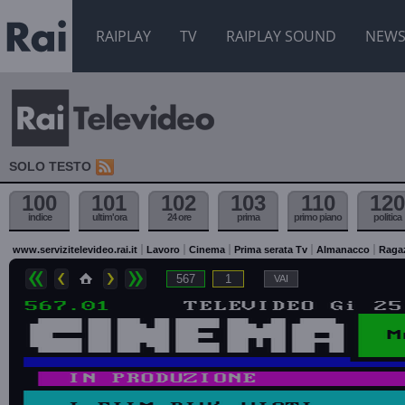
RAIPLAY
TV
RAIPLAY SOUND
NEW
SOLO TESTO
100
101
102
103
110
120
indice
ultim'ora
24 ore
prima
primo piano
politica
www.servizitelevideo.rai.it
Lavoro
Cinema
Prima serata Tv
Almanacco
Raga