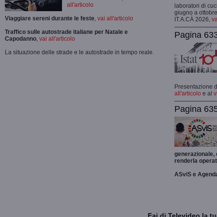
all'articolo
laboratori di cuc
giugno a ottobre
Viaggiare sereni durante le feste
,
vai all'articolo
IT.A.CÀ 2026,
va
Traffico sulle autostrade italiane per Natale e
Pagina 633
Capodanno
,
vai all'articolo
La situazione delle strade e le autostrade in tempo reale.
Presentazione de
all'articolo
e al
v
Pagina 635
generazionale,
renderla operat
ASviS e Agend
Fai di Televideo la 