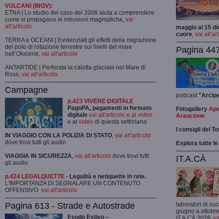
VULCANI (INGV):
ETNA | Lo studio del caso del 2008 aiuta a comprendere
come si propagano le intrusioni magmatiche,
vai
all'articolo
maggio al 15 di
cuore
,
vai all'ar
TERRA e OCEANI | Evidenziati gli effetti della migrazione
del polo di rotazione terrestre sui livelli del mare
Pagina 447
nell’Olocene,
vai all'articolo
ANTARTIDE | Perforata la calotta glaciale nel Mare di
Ross,
vai all'articolo
Campagne
podcast
"Arcip
p.423 VIVERE DIGITALE
PagoPA, pagamenti in formato
Fotogallery
Ape
digitale
vai all'articolo e ai video
Arancione
e al
video
di questa settimana
I consigli del T
IN VIAGGIO CON LA POLIZIA DI STATO
,
vai all'articolo
dove trovi tutti gli audio
Esplora tutte le
VIAGGIA IN SICUREZZA
,
vai all'articolo
dove trovi tutti
IT.A.CÀ
gli audio
p.424 LEGALQUETTE
-
Legalità e netiquette in rete.
L’IMPORTANZA DI SEGNALARE UN CONTENUTO
OFFENSIVO
vai all'articolo
Pagina 613 - Strade e Autostrade
laboratori di cuc
giugno a ottobre
Esodo Estivo –
IT.A.CÀ 2026,
va