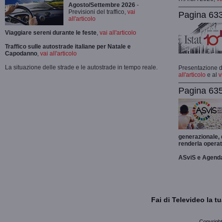
Agosto/Settembre 2026
-
Previsioni del traffico,
vai
Pagina 633
all'articolo
Viaggiare sereni durante le feste
,
vai all'articolo
Traffico sulle autostrade italiane per Natale e
Capodanno
,
vai all'articolo
La situazione delle strade e le autostrade in tempo reale.
Presentazione de
all'articolo
e al
v
Pagina 635
generazionale,
renderla operat
ASviS e Agend
Fai di Televideo la 
Copyright 