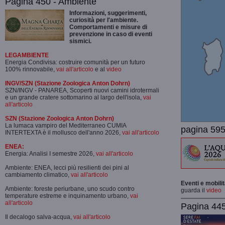
Pagina 450 - Ambiente
Informazioni, suggerimenti,
curiosità per l'ambiente.
Comportamenti e misure di
prevenzione in caso di eventi
sismici.
LEGAMBIENTE
Energia Condivisa: costruire comunità per un futuro
100% rinnovabile,
vai all'articolo
e al
video
INGV/SZN (Stazione Zoologica Anton Dohrn)
SZN/INGV - PANAREA, Scoperti nuovi camini idrotermali
e un grande cratere sottomarino al largo dell'isola,
vai
all'articolo
SZN (Stazione Zoologica Anton Dohrn)
La lumaca vampiro del Mediterraneo CUMIA
pagina 595
INTERTEXTA è il mollusco dell'anno 2026,
vai all'articolo
ENEA:
Energia: Analisi I semestre 2026,
vai all'articolo
Ambiente: ENEA, lecci più resilienti dei pini al
cambiamento climatico,
vai all'articolo
Eventi e mobili
Ambiente: foreste periurbane, uno scudo contro
guarda il
video
temperature estreme e inquinamento urbano,
vai
all'articolo
Pagina 445-
Il decalogo salva-acqua,
vai all'articolo