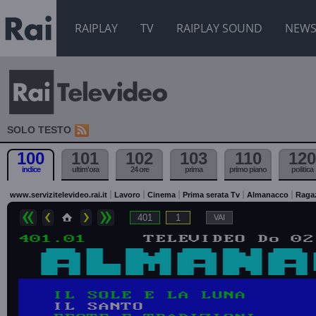
RAIPLAY
TV
RAIPLAY SOUND
NEW
SOLO TESTO
100
101
102
103
110
120
indice
ultim'ora
24 ore
prima
primo piano
politica
www.servizitelevideo.rai.it
Lavoro
Cinema
Prima serata Tv
Almanacco
Raga