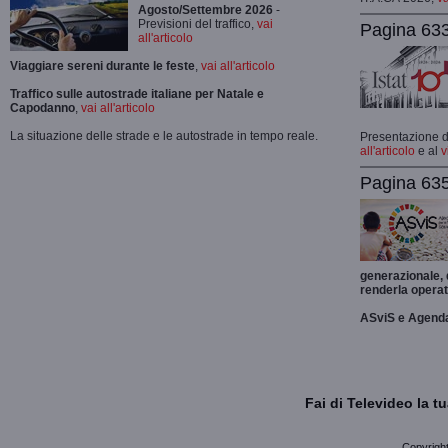
Agosto/Settembre 2026
-
Previsioni del traffico,
vai
Pagina 633
all'articolo
Viaggiare sereni durante le feste
,
vai all'articolo
Traffico sulle autostrade italiane per Natale e
Capodanno
,
vai all'articolo
La situazione delle strade e le autostrade in tempo reale.
Presentazione de
all'articolo
e al
v
Pagina 635
generazionale,
renderla operat
ASviS e Agend
Fai di Televideo la 
Copyright 