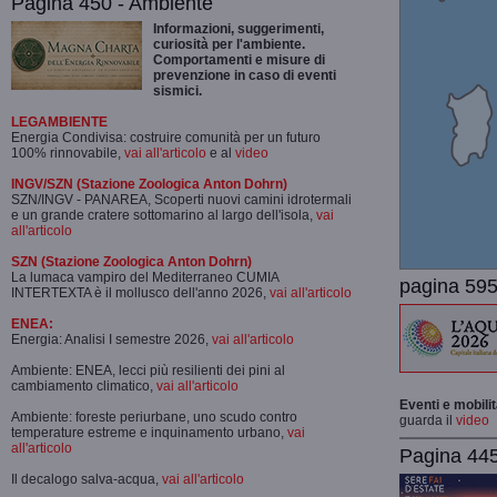
Pagina 450 - Ambiente
Informazioni, suggerimenti,
curiosità per l'ambiente.
Comportamenti e misure di
prevenzione in caso di eventi
sismici.
LEGAMBIENTE
Energia Condivisa: costruire comunità per un futuro
100% rinnovabile,
vai all'articolo
e al
video
INGV/SZN (Stazione Zoologica Anton Dohrn)
SZN/INGV - PANAREA, Scoperti nuovi camini idrotermali
e un grande cratere sottomarino al largo dell'isola,
vai
all'articolo
SZN (Stazione Zoologica Anton Dohrn)
La lumaca vampiro del Mediterraneo CUMIA
pagina 595
INTERTEXTA è il mollusco dell'anno 2026,
vai all'articolo
ENEA:
Energia: Analisi I semestre 2026,
vai all'articolo
Ambiente: ENEA, lecci più resilienti dei pini al
cambiamento climatico,
vai all'articolo
Eventi e mobili
Ambiente: foreste periurbane, uno scudo contro
guarda il
video
temperature estreme e inquinamento urbano,
vai
all'articolo
Pagina 445-
Il decalogo salva-acqua,
vai all'articolo