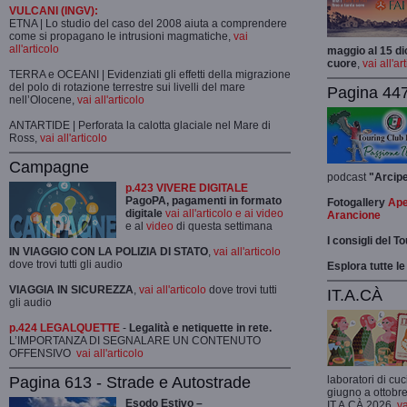
VULCANI (INGV):
ETNA | Lo studio del caso del 2008 aiuta a comprendere
come si propagano le intrusioni magmatiche,
vai
all'articolo
maggio al 15 di
cuore
,
vai all'ar
TERRA e OCEANI | Evidenziati gli effetti della migrazione
del polo di rotazione terrestre sui livelli del mare
Pagina 447
nell’Olocene,
vai all'articolo
ANTARTIDE | Perforata la calotta glaciale nel Mare di
Ross,
vai all'articolo
Campagne
podcast
"Arcip
p.423 VIVERE DIGITALE
PagoPA, pagamenti in formato
Fotogallery
Ape
digitale
vai all'articolo e ai video
Arancione
e al
video
di questa settimana
I consigli del T
IN VIAGGIO CON LA POLIZIA DI STATO
,
vai all'articolo
dove trovi tutti gli audio
Esplora tutte le
VIAGGIA IN SICUREZZA
,
vai all'articolo
dove trovi tutti
IT.A.CÀ
gli audio
p.424 LEGALQUETTE
-
Legalità e netiquette in rete.
L’IMPORTANZA DI SEGNALARE UN CONTENUTO
OFFENSIVO
vai all'articolo
Pagina 613 - Strade e Autostrade
laboratori di cuc
giugno a ottobre
Esodo Estivo –
IT.A.CÀ 2026,
va