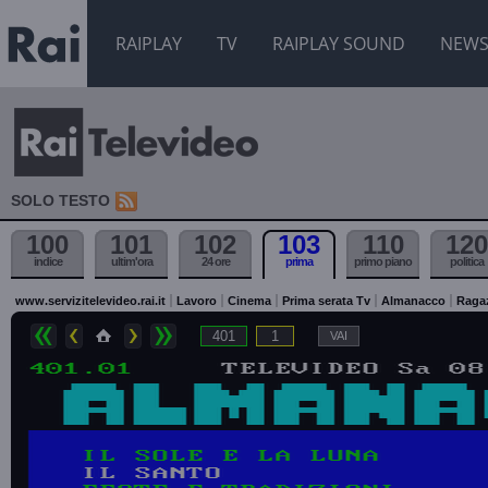
RAIPLAY
TV
RAIPLAY SOUND
NEW
SOLO TESTO
100
101
102
103
110
120
indice
ultim'ora
24 ore
prima
primo piano
politica
www.servizitelevideo.rai.it
Lavoro
Cinema
Prima serata Tv
Almanacco
Raga