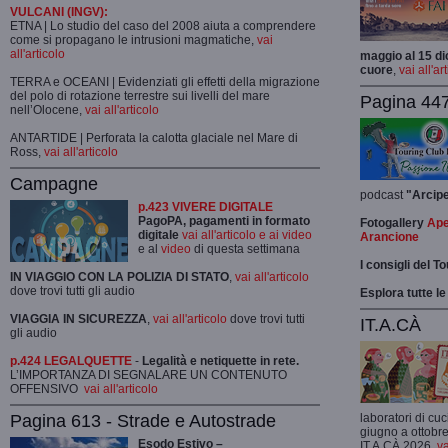
VULCANI (INGV):
ETNA | Lo studio del caso del 2008 aiuta a comprendere
come si propagano le intrusioni magmatiche,
vai
all'articolo
maggio al 15 di
cuore
,
vai all'ar
TERRA e OCEANI | Evidenziati gli effetti della migrazione
del polo di rotazione terrestre sui livelli del mare
Pagina 447
nell’Olocene,
vai all'articolo
ANTARTIDE | Perforata la calotta glaciale nel Mare di
Ross,
vai all'articolo
Campagne
podcast
"Arcip
p.423 VIVERE DIGITALE
PagoPA, pagamenti in formato
Fotogallery
Ape
digitale
vai all'articolo e ai video
Arancione
e al
video
di questa settimana
I consigli del T
IN VIAGGIO CON LA POLIZIA DI STATO
,
vai all'articolo
dove trovi tutti gli audio
Esplora tutte le
VIAGGIA IN SICUREZZA
,
vai all'articolo
dove trovi tutti
IT.A.CÀ
gli audio
p.424 LEGALQUETTE
-
Legalità e netiquette in rete.
L’IMPORTANZA DI SEGNALARE UN CONTENUTO
OFFENSIVO
vai all'articolo
Pagina 613 - Strade e Autostrade
laboratori di cuc
giugno a ottobre
Esodo Estivo –
IT.A.CÀ 2026,
va