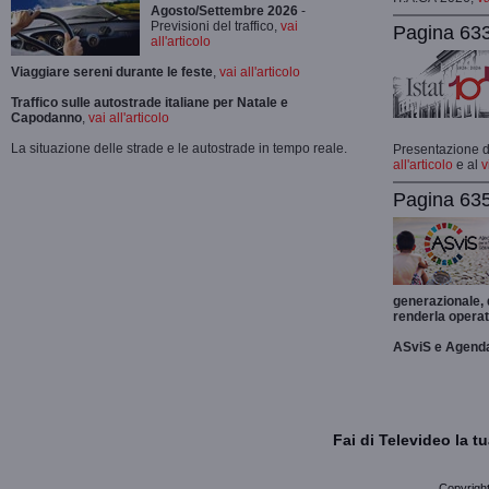
Agosto/Settembre 2026
-
Previsioni del traffico,
vai
Pagina 633
all'articolo
Viaggiare sereni durante le feste
,
vai all'articolo
Traffico sulle autostrade italiane per Natale e
Capodanno
,
vai all'articolo
La situazione delle strade e le autostrade in tempo reale.
Presentazione de
all'articolo
e al
v
Pagina 635
generazionale,
renderla operat
ASviS e Agend
Fai di Televideo la 
Copyright 