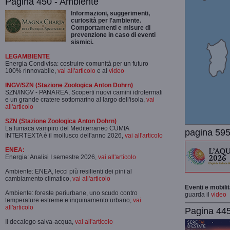
Pagina 450 - Ambiente
Informazioni, suggerimenti,
curiosità per l'ambiente.
Comportamenti e misure di
prevenzione in caso di eventi
sismici.
LEGAMBIENTE
Energia Condivisa: costruire comunità per un futuro
100% rinnovabile,
vai all'articolo
e al
video
INGV/SZN (Stazione Zoologica Anton Dohrn)
SZN/INGV - PANAREA, Scoperti nuovi camini idrotermali
e un grande cratere sottomarino al largo dell'isola,
vai
all'articolo
SZN (Stazione Zoologica Anton Dohrn)
La lumaca vampiro del Mediterraneo CUMIA
pagina 595
INTERTEXTA è il mollusco dell'anno 2026,
vai all'articolo
ENEA:
Energia: Analisi I semestre 2026,
vai all'articolo
Ambiente: ENEA, lecci più resilienti dei pini al
cambiamento climatico,
vai all'articolo
Eventi e mobili
Ambiente: foreste periurbane, uno scudo contro
guarda il
video
temperature estreme e inquinamento urbano,
vai
all'articolo
Pagina 445-
Il decalogo salva-acqua,
vai all'articolo