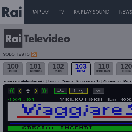
RAIPLAY
TV
RAIPLAY SOUND
NEW
SOLO TESTO
100
101
102
103
110
120
indice
ultim'ora
24 ore
prima
primo piano
politica
www.servizitelevideo.rai.it
Lavoro
Cinema
Prima serata Tv
Almanacco
Raga
/ 5