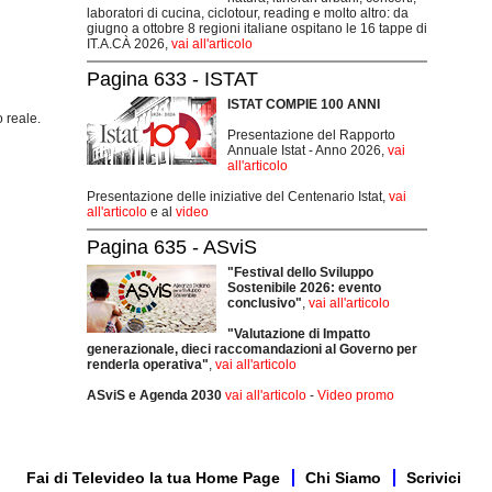
laboratori di cucina, ciclotour, reading e molto altro: da
giugno a ottobre 8 regioni italiane ospitano le 16 tappe di
IT.A.CÀ 2026,
vai all'articolo
Pagina 633 - ISTAT
ISTAT COMPIE 100 ANNI
 reale.
Presentazione del Rapporto
Annuale Istat - Anno 2026,
vai
all'articolo
Presentazione delle iniziative del Centenario Istat,
vai
all'articolo
e al
video
Pagina 635 - ASviS
"Festival dello Sviluppo
Sostenibile 2026: evento
conclusivo"
,
vai all'articolo
"Valutazione di Impatto
generazionale, dieci raccomandazioni al Governo per
renderla operativa"
,
vai all'articolo
ASviS e Agenda 2030
vai all'articolo
-
Video promo
Fai di Televideo la tua Home Page
Chi Siamo
Scrivici