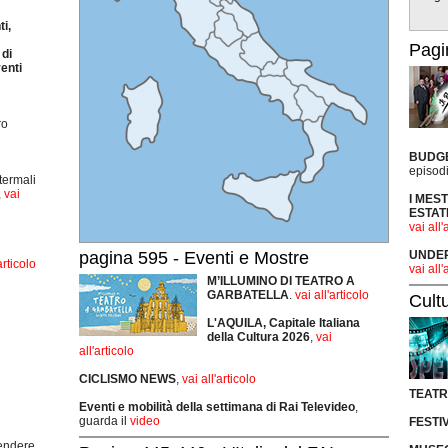
i,
Pagi
di
enti
ro
BUDG
episodi
termali
,
vai
I MES
ESTAT
vai all'
UNDER 
pagina 595 - Eventi e Mostre
articolo
vai all'
M’ILLUMINO DI TEATRO A
GARBATELLA
.
vai all'articolo
Cult
L'AQUILA, Capitale Italiana
della Cultura 2026
,
vai
all'articolo
CICLISMO
NEWS
,
vai all'articolo
TEAT
Eventi e mobilità della settimana di Rai Televideo
,
guarda il
video
FESTI
rendere