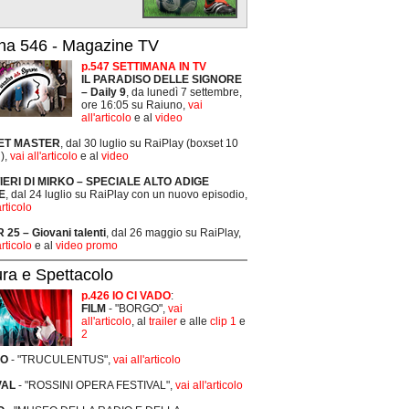
na 546 - Magazine TV
p.547 SETTIMANA IN TV
IL PARADISO DELLE SIGNORE
– Daily 9
, da lunedì 7 settembre,
ore 16:05 su Raiuno,
vai
all'articolo
e al
video
ET MASTER
, dal 30 luglio su RaiPlay (boxset 10
),
vai all'articolo
e al
video
TIERI DI MIRKO – SPECIALE ALTO ADIGE
E
, dal 24 luglio su RaiPlay con un nuovo episodio,
articolo
25 – Giovani talenti
, dal 26 maggio su RaiPlay,
articolo
e al
video promo
ura e Spettacolo
p.426 IO CI VADO
:
FILM
- "BORGO",
vai
all'articolo
, al
trailer
e alle
clip 1
e
2
RO
- "TRUCULENTUS",
vai all'articolo
VAL
- "ROSSINI OPERA FESTIVAL",
vai all'articolo