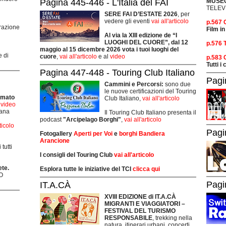
MUSEO
Pagina 445-446 - L'Italia del FAI
TELEV
SERE FAI D’ESTATE 2026
, per
vedere gli eventi
vai all'articolo
p.567
grazione
Film in
Al via la XIII edizione de “I
LUOGHI DEL CUORE”, dal 12
p.576 
maggio al 15 dicembre 2026 vota i tuoi luoghi del
e di
cuore
,
vai all'articolo
e al
video
p.583
Tutti i
Pagina 447-448 - Touring Club Italiano
Pagi
Cammini e Percorsi:
sono due
le nuove certificazioni del Touring
rmato
Club Italiano,
vai all'articolo
i video
mana
Il Touring Club Italiano presenta il
podcast
"Arcipelago Borghi"
,
vai all'articolo
rticolo
Pagi
Fotogallery
Aperti per Voi
e
borghi Bandiera
Arancione
tutti
I consigli del Touring Club
vai all'articolo
ete.
Esplora tutte le iniziative del TCI
clicca qui
O
Pagi
IT.A.CÀ
XVIII EDIZIONE di IT.A.CÀ
MIGRANTI E VIAGGIATORI –
FESTIVAL DEL TURISMO
RESPONSABILE
, trekking nella
natura, itinerari urbani, concerti,