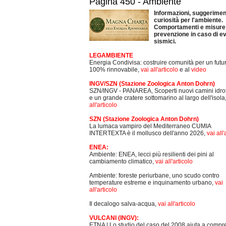
Pagina 450 - Ambiente
Informazioni, suggeriment
curiosità per l'ambiente.
Comportamenti e misure 
prevenzione in caso di ev
sismici.
LEGAMBIENTE
Energia Condivisa: costruire comunità per un futu
100% rinnovabile,
vai all'articolo
e al
video
INGV/SZN (Stazione Zoologica Anton Dohrn)
SZN/INGV - PANAREA, Scoperti nuovi camini idro
e un grande cratere sottomarino al largo dell'isola
all'articolo
SZN (Stazione Zoologica Anton Dohrn)
La lumaca vampiro del Mediterraneo CUMIA
INTERTEXTA è il mollusco dell'anno 2026,
vai all'
ENEA:
Ambiente: ENEA, lecci più resilienti dei pini al
cambiamento climatico,
vai all'articolo
Ambiente: foreste periurbane, uno scudo contro
temperature estreme e inquinamento urbano,
vai
all'articolo
Il decalogo salva-acqua,
vai all'articolo
VULCANI (INGV):
ETNA | Lo studio del caso del 2008 aiuta a comp