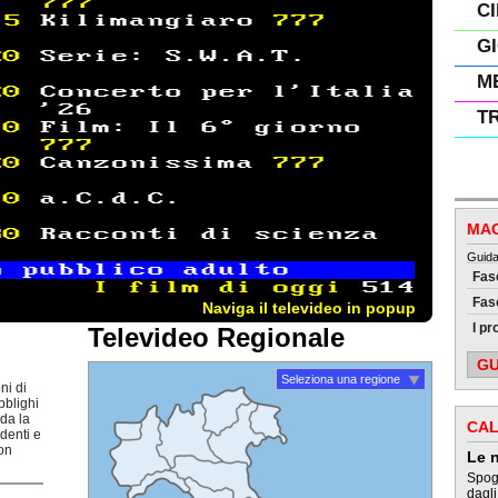
C
G
M
T
MAG
Guid
Fas
Fasc
Naviga il televideo in popup
I pr
Televideo Regionale
GU
Seleziona una regione
ni di
bblighi
rda la
CAL
udenti e
non
Le n
Spogl
dagli