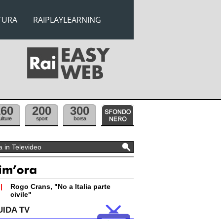
TURA
RAIPLAYLEARNING
160
200
300
ulture
sport
borsa
|
Rogo Crans, "No a Italia parte
civile"
UIDA TV