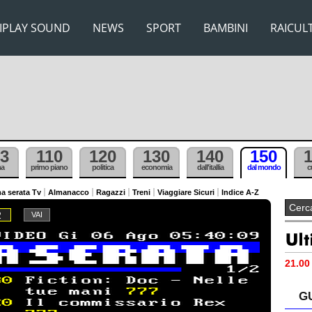
IPLAY SOUND
NEWS
SPORT
BAMBINI
RAICUL
3
110
120
130
140
150
ma
primo piano
politica
economia
dall'itallia
dal mondo
c
a serata Tv
Almanacco
Ragazzi
Treni
Viaggiare Sicuri
Indice A-Z
2
21.00 
G