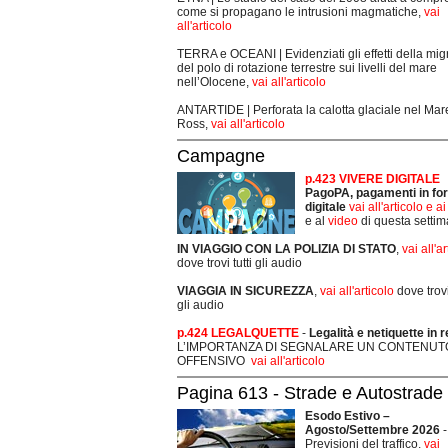
come si propagano le intrusioni magmatiche,
vai
all'articolo
TERRA e OCEANI | Evidenziati gli effetti della mi
del polo di rotazione terrestre sui livelli del mare
nell’Olocene,
vai all'articolo
ANTARTIDE | Perforata la calotta glaciale nel Mar
Ross,
vai all'articolo
Campagne
p.423 VIVERE DIGITALE
PagoPA, pagamenti in fo
digitale
vai all'articolo e a
e al
video
di questa setti
IN VIAGGIO CON LA POLIZIA DI STATO
,
vai all'a
dove trovi tutti gli audio
VIAGGIA IN SICUREZZA
,
vai all'articolo
dove trovi 
gli audio
p.424 LEGALQUETTE
-
Legalità e netiquette in r
L’IMPORTANZA DI SEGNALARE UN CONTENUT
OFFENSIVO
vai all'articolo
Pagina 613 - Strade e Autostrade
Esodo Estivo –
Agosto/Settembre 2026
-
Previsioni del traffico,
vai