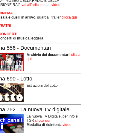
 -
"MUSEO DELLA RADIO E DELLA
ISIONE RAI",
vai all'articolo
e al
video
 CINEMA
 sala e quelli in arrivo
, guarda i trailer
clicca qui
TEATRI
 CONCERTI
 concerti di musica leggera
na 556 - Documentari
Archivio dei documentari
,
clicca
qui
na 690 - Lotto
Estrazioni del Lotto
na 752 - La nuova TV digitale
La nuova TV Digitale, per info e
TGR
clicca qui
Modalità di risintonia
video