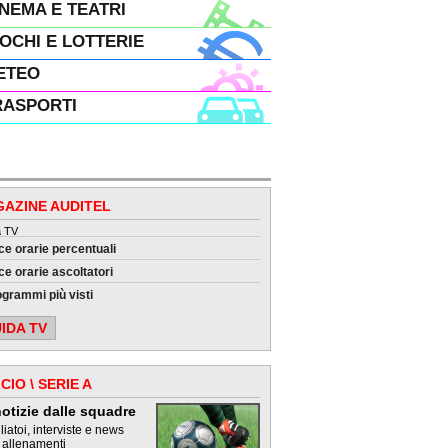
INEMA E TEATRI
IOCHI E LOTTERIE
ETEO
RASPORTI
AZINE AUDITEL
a TV
ce orarie percentuali
e orarie ascoltatori
ogrammi più visti
IDA TV
CIO \ SERIE A
otizie dalle squadre
iatoi, interviste e news
 allenamenti