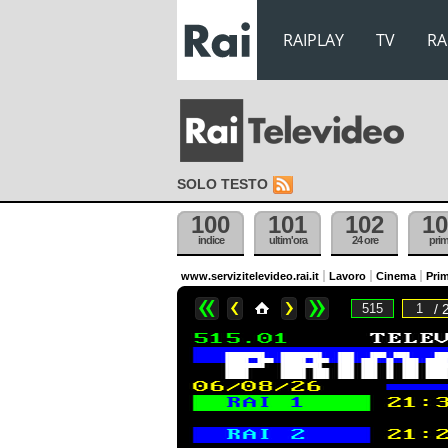
RAIPLAY
TV
RA
SOLO TESTO
100
101
102
10
indice
ultim'ora
24 ore
pri
www.servizitelevideo.rai.it
Lavoro
Cinema
Prim
/ 