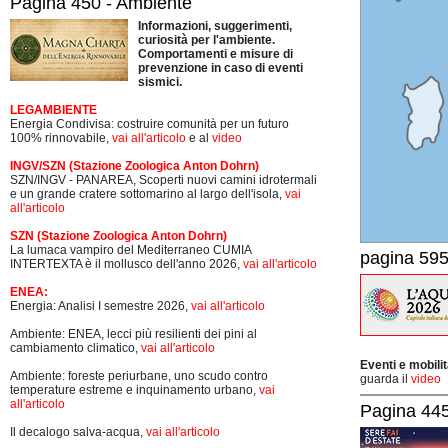
Pagina 450 - Ambiente
Informazioni, suggerimenti,
curiosità per l'ambiente.
Comportamenti e misure di
prevenzione in caso di eventi
sismici.
LEGAMBIENTE
Energia Condivisa: costruire comunità per un futuro
100% rinnovabile,
vai all'articolo
e al
video
INGV/SZN (Stazione Zoologica Anton Dohrn)
SZN/INGV - PANAREA, Scoperti nuovi camini idrotermali
e un grande cratere sottomarino al largo dell'isola,
vai
all'articolo
SZN (Stazione Zoologica Anton Dohrn)
La lumaca vampiro del Mediterraneo CUMIA
pagina 595
INTERTEXTA è il mollusco dell'anno 2026,
vai all'articolo
ENEA:
Energia: Analisi I semestre 2026,
vai all'articolo
Ambiente: ENEA, lecci più resilienti dei pini al
cambiamento climatico,
vai all'articolo
Eventi e mobili
Ambiente: foreste periurbane, uno scudo contro
guarda il
video
temperature estreme e inquinamento urbano,
vai
all'articolo
Pagina 445-
Il decalogo salva-acqua,
vai all'articolo