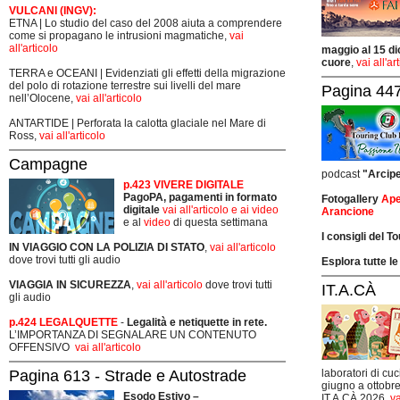
VULCANI (INGV):
ETNA | Lo studio del caso del 2008 aiuta a comprendere
come si propagano le intrusioni magmatiche,
vai
all'articolo
maggio al 15 di
cuore
,
vai all'ar
TERRA e OCEANI | Evidenziati gli effetti della migrazione
del polo di rotazione terrestre sui livelli del mare
Pagina 447
nell’Olocene,
vai all'articolo
ANTARTIDE | Perforata la calotta glaciale nel Mare di
Ross,
vai all'articolo
Campagne
podcast
"Arcip
p.423 VIVERE DIGITALE
PagoPA, pagamenti in formato
Fotogallery
Ape
digitale
vai all'articolo e ai video
Arancione
e al
video
di questa settimana
I consigli del T
IN VIAGGIO CON LA POLIZIA DI STATO
,
vai all'articolo
dove trovi tutti gli audio
Esplora tutte le
VIAGGIA IN SICUREZZA
,
vai all'articolo
dove trovi tutti
IT.A.CÀ
gli audio
p.424 LEGALQUETTE
-
Legalità e netiquette in rete.
L’IMPORTANZA DI SEGNALARE UN CONTENUTO
OFFENSIVO
vai all'articolo
Pagina 613 - Strade e Autostrade
laboratori di cuc
giugno a ottobre
Esodo Estivo –
IT.A.CÀ 2026,
va