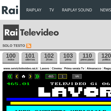
RAIPLAY
TV
RAIPLAY SOUND
NEW
SOLO TESTO
100
101
102
103
110
120
indice
ultim'ora
24 ore
prima
primo piano
politica
www.servizitelevideo.rai.it
Lavoro
Cinema
Prima serata Tv
Almanacco
Raga