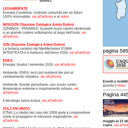
sismici.
LEGAMBIENTE
Energia Condivisa: costruire comunità per un futuro
100% rinnovabile,
vai all'articolo
e al
video
INGV/SZN (Stazione Zoologica Anton Dohrn)
SZN/INGV - PANAREA, Scoperti nuovi camini idrotermali
e un grande cratere sottomarino al largo dell'isola,
vai
all'articolo
SZN (Stazione Zoologica Anton Dohrn)
La lumaca vampiro del Mediterraneo CUMIA
pagina 595
INTERTEXTA è il mollusco dell'anno 2026,
vai all'articolo
ENEA:
Energia: Analisi I semestre 2026,
vai all'articolo
Ambiente: ENEA, lecci più resilienti dei pini al
cambiamento climatico,
vai all'articolo
Eventi e mobili
Ambiente: foreste periurbane, uno scudo contro
guarda il
video
temperature estreme e inquinamento urbano,
vai
all'articolo
Pagina 445-
Il decalogo salva-acqua,
vai all'articolo
VULCANI (INGV):
ETNA | Lo studio del caso del 2008 aiuta a comprendere
come si propagano le intrusioni magmatiche,
vai
all'articolo
maggio al 15 di
cuore
,
vai all'ar