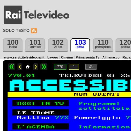
SOLO TESTO
100
101
102
103
110
120
indice
ultim'ora
24 ore
prima
primo piano
politica
www.servizitelevideo.rai.it
Lavoro
Cinema
Prima serata Tv
Almanacco
Raga