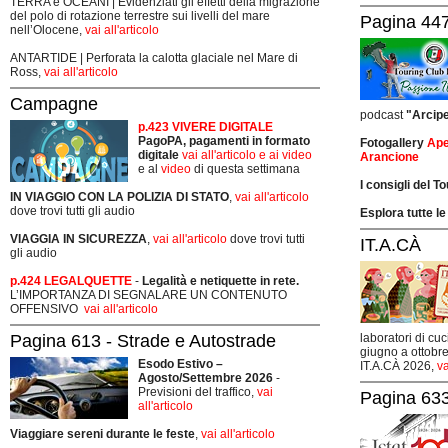
TERRA e OCEANI | Evidenziati gli effetti della migrazione
del polo di rotazione terrestre sui livelli del mare
Pagina 447
nell’Olocene,
vai all'articolo
ANTARTIDE | Perforata la calotta glaciale nel Mare di
Ross,
vai all'articolo
Campagne
podcast
"Arcip
p.423 VIVERE DIGITALE
PagoPA, pagamenti in formato
Fotogallery
Ape
digitale
vai all'articolo e ai video
Arancione
e al
video
di questa settimana
I consigli del T
IN VIAGGIO CON LA POLIZIA DI STATO
,
vai all'articolo
dove trovi tutti gli audio
Esplora tutte le
VIAGGIA IN SICUREZZA
,
vai all'articolo
dove trovi tutti
IT.A.CÀ
gli audio
p.424 LEGALQUETTE
-
Legalità e netiquette in rete.
L’IMPORTANZA DI SEGNALARE UN CONTENUTO
OFFENSIVO
vai all'articolo
Pagina 613 - Strade e Autostrade
laboratori di cuc
giugno a ottobre
Esodo Estivo –
IT.A.CÀ 2026,
va
Agosto/Settembre 2026
-
Previsioni del traffico,
vai
Pagina 633
all'articolo
Viaggiare sereni durante le feste
,
vai all'articolo