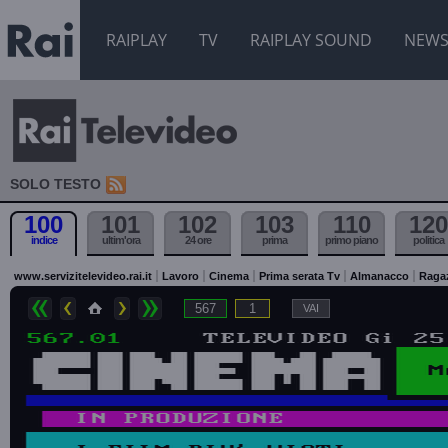
RAIPLAY
TV
RAIPLAY SOUND
NEW
SOLO TESTO
100
101
102
103
110
120
indice
ultim'ora
24 ore
prima
primo piano
politica
www.servizitelevideo.rai.it
Lavoro
Cinema
Prima serata Tv
Almanacco
Raga