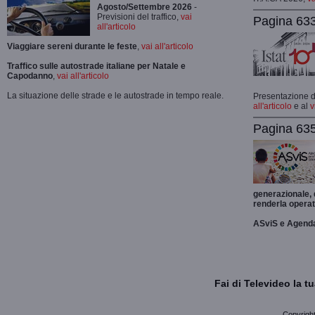
Agosto/Settembre 2026
-
Previsioni del traffico,
vai
Pagina 633
all'articolo
Viaggiare sereni durante le feste
,
vai all'articolo
Traffico sulle autostrade italiane per Natale e
Capodanno
,
vai all'articolo
La situazione delle strade e le autostrade in tempo reale.
Presentazione de
all'articolo
e al
v
Pagina 635
generazionale,
renderla operat
ASviS e Agend
Fai di Televideo la 
Copyright 