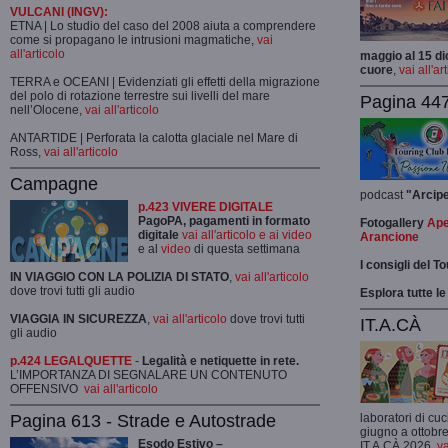
VULCANI (INGV):
ETNA | Lo studio del caso del 2008 aiuta a comprendere
come si propagano le intrusioni magmatiche,
vai
all'articolo
maggio al 15 di
cuore
,
vai all'ar
TERRA e OCEANI | Evidenziati gli effetti della migrazione
del polo di rotazione terrestre sui livelli del mare
Pagina 447
nell’Olocene,
vai all'articolo
ANTARTIDE | Perforata la calotta glaciale nel Mare di
Ross,
vai all'articolo
Campagne
podcast
"Arcip
p.423 VIVERE DIGITALE
PagoPA, pagamenti in formato
Fotogallery
Ape
digitale
vai all'articolo e ai video
Arancione
e al
video
di questa settimana
I consigli del T
IN VIAGGIO CON LA POLIZIA DI STATO
,
vai all'articolo
dove trovi tutti gli audio
Esplora tutte le
VIAGGIA IN SICUREZZA
,
vai all'articolo
dove trovi tutti
IT.A.CÀ
gli audio
p.424 LEGALQUETTE
-
Legalità e netiquette in rete.
L’IMPORTANZA DI SEGNALARE UN CONTENUTO
OFFENSIVO
vai all'articolo
Pagina 613 - Strade e Autostrade
laboratori di cuc
giugno a ottobre
Esodo Estivo –
IT.A.CÀ 2026,
va