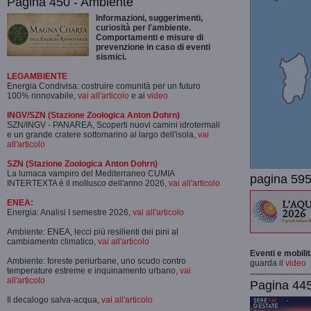
Pagina 450 - Ambiente
Informazioni, suggerimenti,
curiosità per l'ambiente.
Comportamenti e misure di
prevenzione in caso di eventi
sismici.
LEGAMBIENTE
Energia Condivisa: costruire comunità per un futuro
100% rinnovabile,
vai all'articolo
e al
video
INGV/SZN (Stazione Zoologica Anton Dohrn)
SZN/INGV - PANAREA, Scoperti nuovi camini idrotermali
e un grande cratere sottomarino al largo dell'isola,
vai
all'articolo
SZN (Stazione Zoologica Anton Dohrn)
La lumaca vampiro del Mediterraneo CUMIA
pagina 595
INTERTEXTA è il mollusco dell'anno 2026,
vai all'articolo
ENEA:
Energia: Analisi I semestre 2026,
vai all'articolo
Ambiente: ENEA, lecci più resilienti dei pini al
cambiamento climatico,
vai all'articolo
Eventi e mobili
Ambiente: foreste periurbane, uno scudo contro
guarda il
video
temperature estreme e inquinamento urbano,
vai
all'articolo
Pagina 445-
Il decalogo salva-acqua,
vai all'articolo