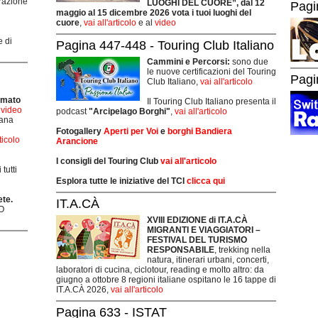
grazione
LUOGHI DEL CUORE”, dal 12
Pagi
maggio al 15 dicembre 2026 vota i tuoi luoghi del
cuore
,
vai all'articolo
e al
video
e di
Pagina 447-448 - Touring Club Italiano
Cammini e Percorsi:
sono due
le nuove certificazioni del Touring
Pagi
Club Italiano,
vai all'articolo
rmato
Il Touring Club Italiano presenta il
i video
podcast
"Arcipelago Borghi"
,
vai all'articolo
mana
Fotogallery
Aperti per Voi
e
borghi Bandiera
rticolo
Arancione
I consigli del Touring Club
vai all'articolo
tutti
Esplora tutte le iniziative del TCI
clicca qui
ete.
IT.A.CÀ
O
XVIII EDIZIONE di IT.A.CÀ
MIGRANTI E VIAGGIATORI –
FESTIVAL DEL TURISMO
RESPONSABILE
, trekking nella
natura, itinerari urbani, concerti,
laboratori di cucina, ciclotour, reading e molto altro: da
giugno a ottobre 8 regioni italiane ospitano le 16 tappe di
IT.A.CÀ 2026,
vai all'articolo
Pagina 633 - ISTAT