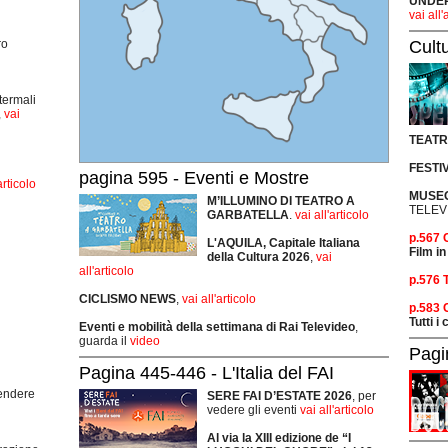
UNDER 
vai all'
Cult
ro
termali
,
vai
TEAT
FESTI
pagina 595 - Eventi e Mostre
articolo
MUSEO
M’ILLUMINO DI TEATRO A
TELEV
GARBATELLA
.
vai all'articolo
p.567
L'AQUILA, Capitale Italiana
Film in
della Cultura 2026
,
vai
all'articolo
p.576 
CICLISMO
NEWS
,
vai all'articolo
p.583
Tutti i
Eventi e mobilità della settimana di Rai Televideo
,
guarda il
video
Pagi
Pagina 445-446 - L'Italia del FAI
rendere
SERE FAI D’ESTATE 2026
, per
vedere gli eventi
vai all'articolo
Al via la XIII edizione de “I