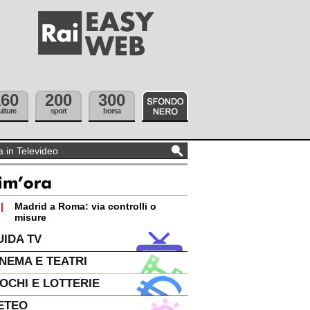
160
200
300
ulture
sport
borsa
|
Madrid a Roma: via controlli o
misure
UIDA TV
INEMA E TEATRI
IOCHI E LOTTERIE
ETEO