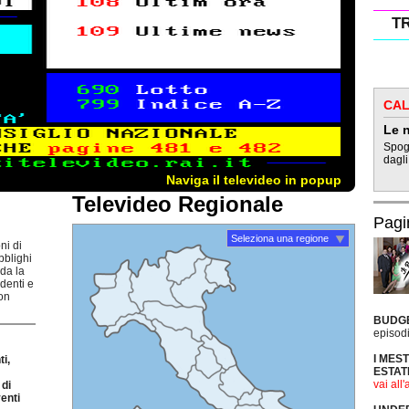
T
CAL
Le n
Spogl
dagli
Naviga il televideo in popup
Televideo Regionale
Pagi
Seleziona una regione
ni di
bblighi
rda la
udenti e
non
BUDG
episodi
I MES
i,
ESTAT
vai all'
di
enti