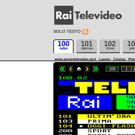
SOLO TESTO
100
101
102
10
indice
ultim'ora
24 ore
pri
www.servizitelevideo.rai.it
Lavoro
Cinema
Prim
/ 