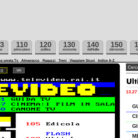
3
110
120
130
140
150
ma
primo piano
politica
economia
dall'itallia
dal mondo
c
a serata Tv
Almanacco
Ragazzi
Treni
Viaggiare Sicuri
Indice A-Z
10
13.27 
G
C
G
M