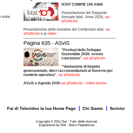
ISTAT COMPIE 100 ANNI
Presentazione del Rapporto
 reale.
Annuale Istat - Anno 2026,
vai
all'articolo
Presentazione delle iniziative del Centenario Istat,
vai
all'articolo
e al
video
Pagina 635 - ASviS
"Festival dello Sviluppo
Sostenibile 2026: evento
conclusivo"
,
vai all'articolo
"Valutazione di Impatto
generazionale, dieci raccomandazioni al Governo per
renderla operativa"
,
vai all'articolo
ASviS e Agenda 2030
vai all'articolo
-
Video promo
Fai di Televideo la tua Home Page
Chi Siamo
Scrivici
Copyright © 2011 Rai - Tutti i diritti riservati
Engineered by RAI - Reti e Piattaforme