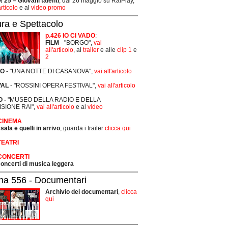
25 – Giovani talenti
, dal 26 maggio su RaiPlay,
articolo
e al
video promo
ura e Spettacolo
p.426 IO CI VADO
:
FILM
- "BORGO",
vai
all'articolo
, al
trailer
e alle
clip 1
e
2
RO
- "UNA NOTTE DI CASANOVA",
vai all'articolo
VAL
- "ROSSINI OPERA FESTIVAL",
vai all'articolo
 -
"MUSEO DELLA RADIO E DELLA
ISIONE RAI",
vai all'articolo
e al
video
 CINEMA
 sala e quelli in arrivo
, guarda i trailer
clicca qui
TEATRI
 CONCERTI
 concerti di musica leggera
na 556 - Documentari
Archivio dei documentari
,
clicca
qui