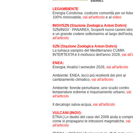
sismici.
LEGAMBIENTE
Energia Condivisa: costruire comunità per un futu
100% rinnovabile,
vai all'articolo
e al
video
INGV/SZN (Stazione Zoologica Anton Dohrn)
SZN/INGV - PANAREA, Scoperti nuovi camini idro
e un grande cratere sottomarino al largo dell'isola
all'articolo
SZN (Stazione Zoologica Anton Dohrn)
La lumaca vampiro del Mediterraneo CUMIA
INTERTEXTA è il mollusco dell'anno 2026,
vai all'
ENEA:
Energia: Analisi I semestre 2026,
vai all'articolo
Ambiente: ENEA, lecci più resilienti dei pini al
cambiamento climatico,
vai all'articolo
Ambiente: foreste periurbane, uno scudo contro
temperature estreme e inquinamento urbano,
vai
all'articolo
Il decalogo salva-acqua,
vai all'articolo
VULCANI (INGV):
ETNA | Lo studio del caso del 2008 aiuta a comp
come si propagano le intrusioni magmatiche,
vai
all'articolo