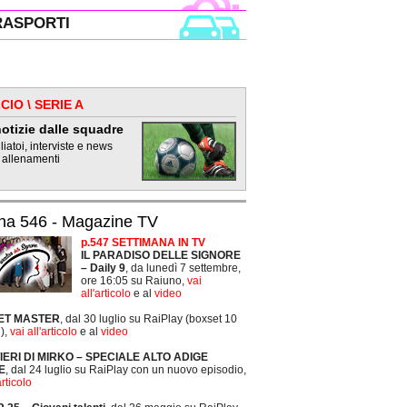
RASPORTI
CIO \ SERIE A
otizie dalle squadre
iatoi, interviste e news
 allenamenti
na 546 - Magazine TV
p.547 SETTIMANA IN TV
IL PARADISO DELLE SIGNORE
– Daily 9
, da lunedì 7 settembre,
ore 16:05 su Raiuno,
vai
all'articolo
e al
video
ET MASTER
, dal 30 luglio su RaiPlay (boxset 10
),
vai all'articolo
e al
video
TIERI DI MIRKO – SPECIALE ALTO ADIGE
E
, dal 24 luglio su RaiPlay con un nuovo episodio,
articolo