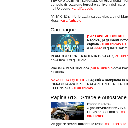
TERRA e OCEANI | Evidenziati gli effetti della mi
del polo di rotazione terrestre sui livelli del mare
nell’Olocene,
vai all'articolo
ANTARTIDE | Perforata la calotta glaciale nel Mar
Ross,
vai all'articolo
Campagne
p.423 VIVERE DIGITALE
PagoPA, pagamenti in fo
digitale
vai all'articolo e a
e al
video
di questa setti
IN VIAGGIO CON LA POLIZIA DI STATO
,
vai all'a
dove trovi tutti gli audio
VIAGGIA IN SICUREZZA
,
vai all'articolo
dove trovi 
gli audio
p.424 LEGALQUETTE
-
Legalità e netiquette in r
L’IMPORTANZA DI SEGNALARE UN CONTENUT
OFFENSIVO
vai all'articolo
Pagina 613 - Strade e Autostrade
Esodo Estivo –
Agosto/Settembre 2026
-
Previsioni del traffico,
vai
all'articolo
Viaggiare sereni durante le feste
,
vai all'articolo