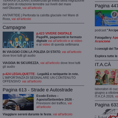
TERRA e OCEANI | Evidenziati gli effetti della migrazione
del polo di rotazione terrestre sui livelli del mare
Pagina 447
nell’Olocene,
vai all'articolo
ANTARTIDE | Perforata la calotta glaciale nel Mare di
Ross,
vai all'articolo
Campagne
podcast
"Arcip
p.423 VIVERE DIGITALE
PagoPA, pagamenti in formato
Fotogallery
Ape
digitale
vai all'articolo e ai video
Arancione
e al
video
di questa settimana
I consigli del T
IN VIAGGIO CON LA POLIZIA DI STATO
,
vai all'articolo
dove trovi tutti gli audio
Esplora tutte le
VIAGGIA IN SICUREZZA
,
vai all'articolo
dove trovi tutti
IT.A.CÀ
gli audio
p.424 LEGALQUETTE
-
Legalità e netiquette in rete.
L’IMPORTANZA DI SEGNALARE UN CONTENUTO
OFFENSIVO
vai all'articolo
Pagina 613 - Strade e Autostrade
laboratori di cuc
giugno a ottobre
Esodo Estivo –
IT.A.CÀ 2026,
va
Agosto/Settembre 2026
-
Previsioni del traffico,
vai
Pagina 633
all'articolo
Viaggiare sereni durante le feste
,
vai all'articolo