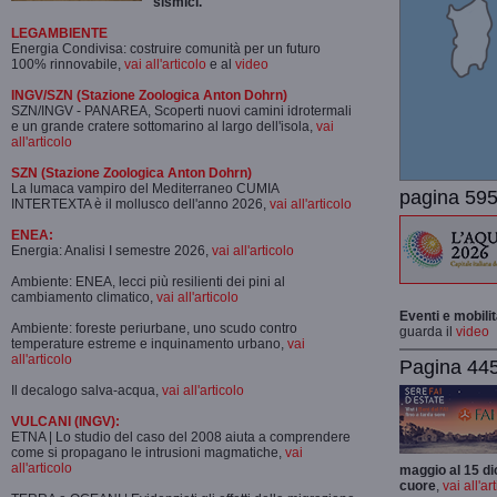
sismici.
LEGAMBIENTE
Energia Condivisa: costruire comunità per un futuro
100% rinnovabile,
vai all'articolo
e al
video
INGV/SZN (Stazione Zoologica Anton Dohrn)
SZN/INGV - PANAREA, Scoperti nuovi camini idrotermali
e un grande cratere sottomarino al largo dell'isola,
vai
all'articolo
SZN (Stazione Zoologica Anton Dohrn)
La lumaca vampiro del Mediterraneo CUMIA
pagina 595
INTERTEXTA è il mollusco dell'anno 2026,
vai all'articolo
ENEA:
Energia: Analisi I semestre 2026,
vai all'articolo
Ambiente: ENEA, lecci più resilienti dei pini al
cambiamento climatico,
vai all'articolo
Eventi e mobili
Ambiente: foreste periurbane, uno scudo contro
guarda il
video
temperature estreme e inquinamento urbano,
vai
all'articolo
Pagina 445-
Il decalogo salva-acqua,
vai all'articolo
VULCANI (INGV):
ETNA | Lo studio del caso del 2008 aiuta a comprendere
come si propagano le intrusioni magmatiche,
vai
all'articolo
maggio al 15 di
cuore
,
vai all'ar