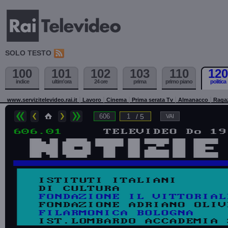
SOLO TESTO
100
101
102
103
110
120
indice
ultim'ora
24 ore
prima
primo piano
politica
www.servizitelevideo.rai.it
Lavoro
Cinema
Prima serata Tv
Almanacco
Raga
/ 5