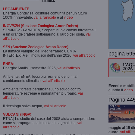
sismici.
LEGAMBIENTE
Energia Condivisa: costruire comunità per un futuro
100% rinnovabile,
vai all'articolo
e al
video
INGV/SZN (Stazione Zoologica Anton Dohrn)
SZN/INGV - PANAREA, Scoperti nuovi camini idrotermali
e un grande cratere sottomarino al largo dell'isola,
vai
all'articolo
SZN (Stazione Zoologica Anton Dohrn)
La lumaca vampiro del Mediterraneo CUMIA
pagina 595
INTERTEXTA è il mollusco dell'anno 2026,
vai all'articolo
ENEA:
Energia: Analisi I semestre 2026,
vai all'articolo
Ambiente: ENEA, lecci più resilienti dei pini al
cambiamento climatico,
vai all'articolo
Eventi e mobili
Ambiente: foreste periurbane, uno scudo contro
guarda il
video
temperature estreme e inquinamento urbano,
vai
all'articolo
Pagina 445-
Il decalogo salva-acqua,
vai all'articolo
VULCANI (INGV):
ETNA | Lo studio del caso del 2008 aiuta a comprendere
come si propagano le intrusioni magmatiche,
vai
all'articolo
maggio al 15 di
cuore
,
vai all'ar