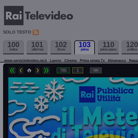
SOLO TESTO
100
101
102
103
110
120
indice
ultim'ora
24 ore
prima
primo piano
politica
www.servizitelevideo.rai.it
Lavoro
Cinema
Prima serata Tv
Almanacco
Raga