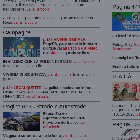
TERRA e OCEANI | Evidenziati gli effetti della migrazione
del polo di rotazione terrestre sui livelli del mare
Pagina 447
nell’Olocene,
vai all'articolo
ANTARTIDE | Perforata la calotta glaciale nel Mare di
Ross,
vai all'articolo
Campagne
podcast
"Arcip
p.423 VIVERE DIGITALE
PagoPA, pagamenti in formato
Fotogallery
Ape
digitale
vai all'articolo e ai video
Arancione
e al
video
di questa settimana
I consigli del T
IN VIAGGIO CON LA POLIZIA DI STATO
,
vai all'articolo
dove trovi tutti gli audio
Esplora tutte le
VIAGGIA IN SICUREZZA
,
vai all'articolo
dove trovi tutti
IT.A.CÀ
gli audio
p.424 LEGALQUETTE
-
Legalità e netiquette in rete.
L’IMPORTANZA DI SEGNALARE UN CONTENUTO
OFFENSIVO
vai all'articolo
Pagina 613 - Strade e Autostrade
laboratori di cuc
giugno a ottobre
Esodo Estivo –
IT.A.CÀ 2026,
va
Agosto/Settembre 2026
-
Previsioni del traffico,
vai
Pagina 633
all'articolo
Viaggiare sereni durante le feste
,
vai all'articolo