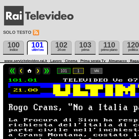
SOLO TESTO
100
101
102
103
110
120
indice
ultim'ora
24 ore
prima
primo piano
politica
www.servizitelevideo.rai.it
Lavoro
Cinema
Prima serata Tv
Almanacco
Raga