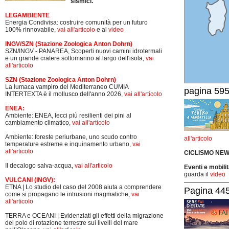
sismici.
LEGAMBIENTE
Energia Condivisa: costruire comunità per un futuro
100% rinnovabile,
vai all'articolo
e al
video
INGV/SZN (Stazione Zoologica Anton Dohrn)
SZN/INGV - PANAREA, Scoperti nuovi camini idrotermali
e un grande cratere sottomarino al largo dell'isola,
vai
all'articolo
SZN (Stazione Zoologica Anton Dohrn)
La lumaca vampiro del Mediterraneo CUMIA
pagina 595
INTERTEXTA è il mollusco dell'anno 2026,
vai all'articolo
ENEA:
Ambiente: ENEA, lecci più resilienti dei pini al
cambiamento climatico,
vai all'articolo
Ambiente: foreste periurbane, uno scudo contro
all'articolo
temperature estreme e inquinamento urbano,
vai
all'articolo
CICLISMO
NEW
Il decalogo salva-acqua,
vai all'articolo
Eventi e mobili
guarda il
video
VULCANI (INGV):
ETNA | Lo studio del caso del 2008 aiuta a comprendere
Pagina 445-
come si propagano le intrusioni magmatiche,
vai
all'articolo
TERRA e OCEANI | Evidenziati gli effetti della migrazione
del polo di rotazione terrestre sui livelli del mare