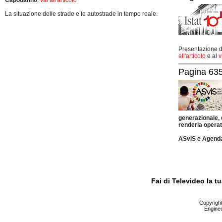
Capodanno
,
vai all'articolo
La situazione delle strade e le autostrade in tempo reale.
Presentazione de
all'articolo
e al
v
Pagina 635
generazionale,
renderla operat
ASviS e Agend
Fai di Televideo la 
Copyright 
Enginee