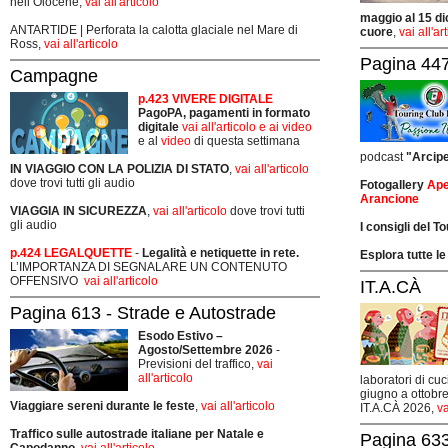
nell’Olocene,
vai all'articolo
maggio al 15 di
ANTARTIDE | Perforata la calotta glaciale nel Mare di
cuore
,
vai all'ar
Ross,
vai all'articolo
Pagina 447
Campagne
p.423 VIVERE DIGITALE
PagoPA, pagamenti in formato
digitale
vai all'articolo e ai video
e al
video
di questa settimana
podcast
"Arcip
IN VIAGGIO CON LA POLIZIA DI STATO
,
vai all'articolo
dove trovi tutti gli audio
Fotogallery
Ape
Arancione
VIAGGIA IN SICUREZZA
,
vai all'articolo
dove trovi tutti
gli audio
I consigli del T
p.424 LEGALQUETTE
-
Legalità e netiquette in rete.
Esplora tutte le
L’IMPORTANZA DI SEGNALARE UN CONTENUTO
OFFENSIVO
vai all'articolo
IT.A.CÀ
Pagina 613 - Strade e Autostrade
Esodo Estivo –
Agosto/Settembre 2026
-
Previsioni del traffico,
vai
all'articolo
laboratori di cuc
giugno a ottobre
Viaggiare sereni durante le feste
,
vai all'articolo
IT.A.CÀ 2026,
va
Traffico sulle autostrade italiane per Natale e
Pagina 633