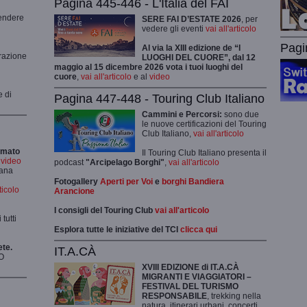
Pagina 445-446 - L'Italia del FAI
rendere
SERE FAI D’ESTATE 2026
, per
vedere gli eventi
vai all'articolo
Pagi
Al via la XIII edizione de “I
grazione
LUOGHI DEL CUORE”, dal 12
maggio al 15 dicembre 2026 vota i tuoi luoghi del
cuore
,
vai all'articolo
e al
video
e di
Pagina 447-448 - Touring Club Italiano
Cammini e Percorsi:
sono due
le nuove certificazioni del Touring
Club Italiano,
vai all'articolo
rmato
Il Touring Club Italiano presenta il
i video
podcast
"Arcipelago Borghi"
,
vai all'articolo
mana
Fotogallery
Aperti per Voi
e
borghi Bandiera
rticolo
Arancione
I consigli del Touring Club
vai all'articolo
tutti
Esplora tutte le iniziative del TCI
clicca qui
ete.
IT.A.CÀ
O
XVIII EDIZIONE di IT.A.CÀ
MIGRANTI E VIAGGIATORI –
FESTIVAL DEL TURISMO
RESPONSABILE
, trekking nella
natura, itinerari urbani, concerti,