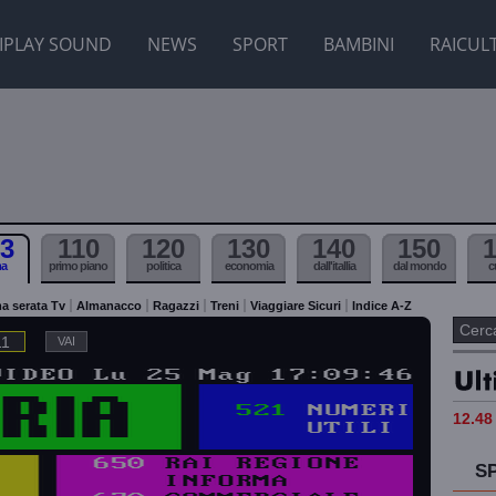
IPLAY SOUND
NEWS
SPORT
BAMBINI
RAICUL
3
110
120
130
140
150
ma
primo piano
politica
economia
dall'itallia
dal mondo
c
a serata Tv
Almanacco
Ragazzi
Treni
Viaggiare Sicuri
Indice A-Z
11
12.48 
S