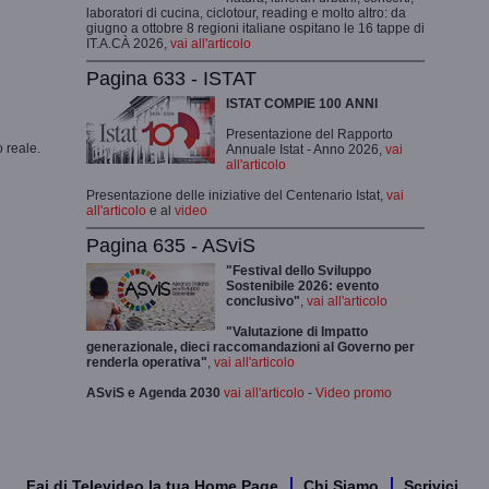
laboratori di cucina, ciclotour, reading e molto altro: da
giugno a ottobre 8 regioni italiane ospitano le 16 tappe di
IT.A.CÀ 2026,
vai all'articolo
Pagina 633 - ISTAT
ISTAT COMPIE 100 ANNI
Presentazione del Rapporto
 reale.
Annuale Istat - Anno 2026,
vai
all'articolo
Presentazione delle iniziative del Centenario Istat,
vai
all'articolo
e al
video
Pagina 635 - ASviS
"Festival dello Sviluppo
Sostenibile 2026: evento
conclusivo"
,
vai all'articolo
"Valutazione di Impatto
generazionale, dieci raccomandazioni al Governo per
renderla operativa"
,
vai all'articolo
ASviS e Agenda 2030
vai all'articolo
-
Video promo
Fai di Televideo la tua Home Page
Chi Siamo
Scrivici