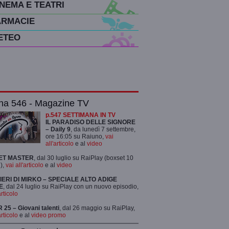
INEMA E TEATRI
ARMACIE
ETEO
na 546 - Magazine TV
p.547 SETTIMANA IN TV
IL PARADISO DELLE SIGNORE
– Daily 9
, da lunedì 7 settembre,
ore 16:05 su Raiuno,
vai
all'articolo
e al
video
ET MASTER
, dal 30 luglio su RaiPlay (boxset 10
),
vai all'articolo
e al
video
TIERI DI MIRKO – SPECIALE ALTO ADIGE
E
, dal 24 luglio su RaiPlay con un nuovo episodio,
articolo
25 – Giovani talenti
, dal 26 maggio su RaiPlay,
articolo
e al
video promo