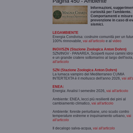
Pagina 450 - Ambiente
Informazioni, suggeriment
curiosità per l'ambiente.
Comportamenti e misure 
prevenzione in caso di ev
sismici.
LEGAMBIENTE
Energia Condivisa: costruire comunità per un futu
100% rinnovabile,
vai all'articolo
e al
video
INGV/SZN (Stazione Zoologica Anton Dohrn)
SZN/INGV - PANAREA, Scoperti nuovi camini idro
e un grande cratere sottomarino al largo dell'isola
all'articolo
SZN (Stazione Zoologica Anton Dohrn)
La lumaca vampiro del Mediterraneo CUMIA
INTERTEXTA è il mollusco dell'anno 2026,
vai all'
ENEA:
Energia: Analisi I semestre 2026,
vai all'articolo
Ambiente: ENEA, lecci più resilienti dei pini al
cambiamento climatico,
vai all'articolo
Ambiente: foreste periurbane, uno scudo contro
temperature estreme e inquinamento urbano,
vai
all'articolo
Il decalogo salva-acqua,
vai all'articolo