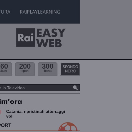
TURA
RAIPLAYLEARNING
160
200
300
ulture
sport
borsa
|
Catania, ripristinati atterraggi
voli
PORT