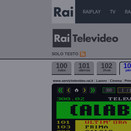
RAIPLAY
TV
RA
SOLO TESTO
100
101
102
10
indice
ultim'ora
24 ore
pri
www.servizitelevideo.rai.it
Lavoro
Cinema
Prim
/ 