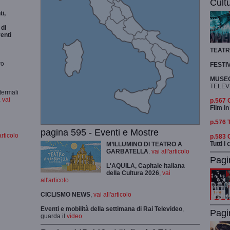
Cult
i,
di
enti
TEAT
ro
FESTI
MUSEO
TELEV
termali
,
vai
p.567
Film in
p.576 
pagina 595 - Eventi e Mostre
articolo
p.583
Tutti i
M’ILLUMINO DI TEATRO A
GARBATELLA
.
vai all'articolo
Pagi
L'AQUILA, Capitale Italiana
della Cultura 2026
,
vai
all'articolo
CICLISMO
NEWS
,
vai all'articolo
Eventi e mobilità della settimana di Rai Televideo
,
Pagi
guarda il
video