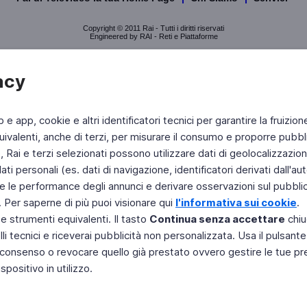
Copyright © 2011 Rai - Tutti i diritti riservati
Engineered by RAI - Reti e Piattaforme
acy
b e app, cookie e altri identificatori tecnici per garantire la fruizion
ivalenti, anche di terzi, per misurare il consumo e proporre pubbli
Rai e terzi selezionati possono utilizzare dati di geolocalizzazione,
 personali (es. dati di navigazione, identificatori derivati dall'auten
e le performance degli annunci e derivare osservazioni sul pubblico
. Per saperne di più puoi visionare qui
l'informativa sui cookie
.
 e strumenti equivalenti. Il tasto
Continua senza accettare
chiu
li tecnici e riceverai pubblicità non personalizzata. Usa il pulsant
 il consenso o revocare quello già prestato ovvero gestire le tue p
positivo in utilizzo.