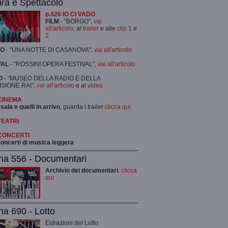
ura e Spettacolo
p.426 IO CI VADO
:
FILM
- "BORGO",
vai
all'articolo
, al
trailer
e alle
clip 1
e
2
RO
- "UNA NOTTE DI CASANOVA",
vai all'articolo
VAL
- "ROSSINI OPERA FESTIVAL",
vai all'articolo
 -
"MUSEO DELLA RADIO E DELLA
ISIONE RAI",
vai all'articolo
e al
video
 CINEMA
 sala e quelli in arrivo
, guarda i trailer
clicca qui
TEATRI
 CONCERTI
 concerti di musica leggera
na 556 - Documentari
Archivio dei documentari
,
clicca
qui
na 690 - Lotto
Estrazioni del Lotto