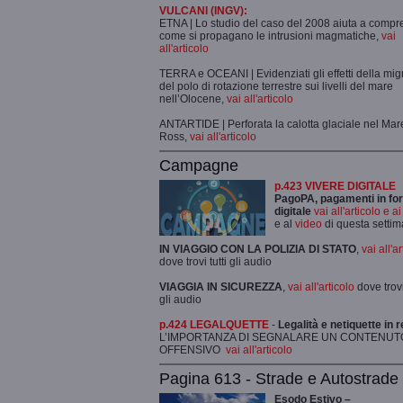
VULCANI (INGV):
ETNA | Lo studio del caso del 2008 aiuta a comp
come si propagano le intrusioni magmatiche,
vai
all'articolo
TERRA e OCEANI | Evidenziati gli effetti della mi
del polo di rotazione terrestre sui livelli del mare
nell’Olocene,
vai all'articolo
ANTARTIDE | Perforata la calotta glaciale nel Mar
Ross,
vai all'articolo
Campagne
p.423 VIVERE DIGITALE
PagoPA, pagamenti in fo
digitale
vai all'articolo e a
e al
video
di questa setti
IN VIAGGIO CON LA POLIZIA DI STATO
,
vai all'a
dove trovi tutti gli audio
VIAGGIA IN SICUREZZA
,
vai all'articolo
dove trovi 
gli audio
p.424 LEGALQUETTE
-
Legalità e netiquette in r
L’IMPORTANZA DI SEGNALARE UN CONTENUT
OFFENSIVO
vai all'articolo
Pagina 613 - Strade e Autostrade
Esodo Estivo –