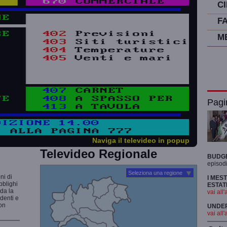
C
F
M
Pagi
Naviga il televideo in popup
Televideo Regionale
BUDG
episodi
Seleziona una regione
ni di
I MES
bblighi
ESTAT
rda la
vai all'
udenti e
non
UNDER 
vai all'