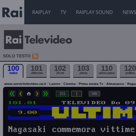
RAIPLAY
TV
RAIPLAY SOUND
NEW
SOLO TESTO
100
101
102
103
110
120
indice
ultim'ora
24 ore
prima
primo piano
politica
www.servizitelevideo.rai.it
Lavoro
Cinema
Prima serata Tv
Almanacco
Raga