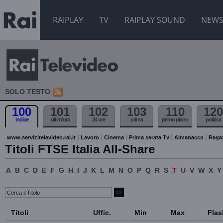
RAIPLAY
TV
RAIPLAY SOUND
NEW
SOLO TESTO
100
101
102
103
110
120
indice
ultim'ora
24 ore
prima
primo piano
politica
www.servizitelevideo.rai.it
Lavoro
Cinema
Prima serata Tv
Almanacco
Raga
Titoli FTSE Italia All-Share
A
B
C
D
E
F
G
H
I
J
K
L
M
N
O
P
Q
R
S
T
U
V
W
X
Y
Titoli
Uffic.
Min
Max
Flas