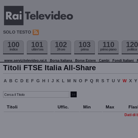
SOLO TESTO
100
101
102
103
110
120
indice
ultim'ora
24 ore
prima
primo piano
politica
www.servizitelevideo.rai.it
Borsa Italiana
Borse Estere
Cambi
Fondi Italiani
Titoli FTSE Italia All-Share
A
B
C
D
E
F
G
H
I
J
K
L
M
N
O
P
Q
R
S
T
U
V
W
X
Y
Titoli
Uffic.
Min
Max
Flas
Dati di 