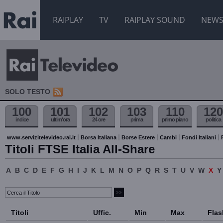
RAIPLAY
TV
RAIPLAY SOUND
NEW
SOLO TESTO
100
101
102
103
110
120
indice
ultim'ora
24 ore
prima
primo piano
politica
www.servizitelevideo.rai.it
Borsa Italiana
Borse Estere
Cambi
Fondi Italiani
Titoli FTSE Italia All-Share
A
B
C
D
E
F
G
H
I
J
K
L
M
N
O
P
Q
R
S
T
U
V
W
X
Y
Titoli
Uffic.
Min
Max
Flas