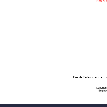
Dati di 
Fai di Televideo la 
Copyright 
Enginee