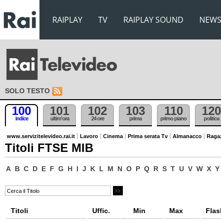
RAIPLAY
TV
RAIPLAY SOUND
NEW
SOLO TESTO
100
101
102
103
110
120
indice
ultim'ora
24 ore
prima
primo piano
politica
www.servizitelevideo.rai.it
Lavoro
Cinema
Prima serata Tv
Almanacco
Raga
Titoli FTSE MIB
A
B
C
D
E
F
G
H
I
J
K
L
M
N
O
P
Q
R
S
T
U
V
W
X
Y
Titoli
Uffic.
Min
Max
Flas