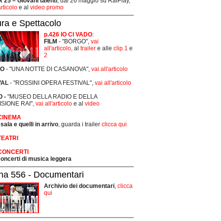
25 – Giovani talenti
, dal 26 maggio su RaiPlay,
articolo
e al
video promo
ura e Spettacolo
p.426 IO CI VADO
:
FILM
- "BORGO",
vai
all'articolo
, al
trailer
e alle
clip 1
e
2
RO
- "UNA NOTTE DI CASANOVA",
vai all'articolo
VAL
- "ROSSINI OPERA FESTIVAL",
vai all'articolo
 -
"MUSEO DELLA RADIO E DELLA
ISIONE RAI",
vai all'articolo
e al
video
 CINEMA
 sala e quelli in arrivo
, guarda i trailer
clicca qui
TEATRI
 CONCERTI
 concerti di musica leggera
na 556 - Documentari
Archivio dei documentari
,
clicca
qui