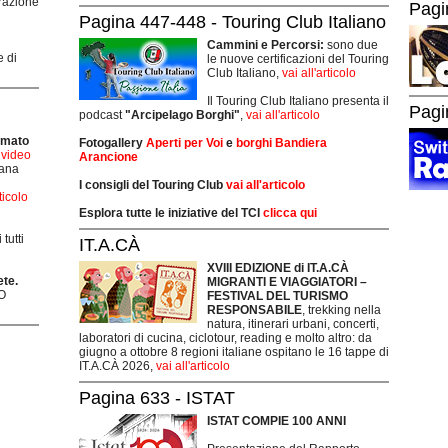
grazione
Pagi
Pagina 447-448 - Touring Club Italiano
Cammini e Percorsi:
sono due
e di
le nuove certificazioni del Touring
Club Italiano,
vai all'articolo
Il Touring Club Italiano presenta il
Pagi
podcast
"Arcipelago Borghi"
,
vai all'articolo
rmato
Fotogallery
Aperti per Voi
e
borghi Bandiera
i video
Arancione
mana
I consigli del Touring Club
vai all'articolo
rticolo
Esplora tutte le iniziative del TCI
clicca qui
tutti
IT.A.CÀ
XVIII EDIZIONE di IT.A.CÀ
ete.
MIGRANTI E VIAGGIATORI –
O
FESTIVAL DEL TURISMO
RESPONSABILE
, trekking nella
natura, itinerari urbani, concerti,
laboratori di cucina, ciclotour, reading e molto altro: da
giugno a ottobre 8 regioni italiane ospitano le 16 tappe di
IT.A.CÀ 2026,
vai all'articolo
Pagina 633 - ISTAT
ISTAT COMPIE 100 ANNI