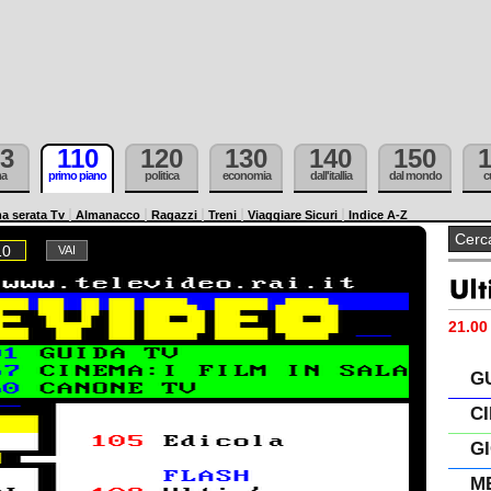
3
110
120
130
140
150
ma
primo piano
politica
economia
dall'itallia
dal mondo
c
a serata Tv
Almanacco
Ragazzi
Treni
Viaggiare Sicuri
Indice A-Z
10
21.00 
G
C
G
M