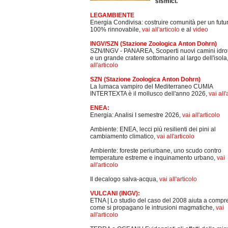
sismici.
LEGAMBIENTE
Energia Condivisa: costruire comunità per un futu
100% rinnovabile,
vai all'articolo
e al
video
INGV/SZN (Stazione Zoologica Anton Dohrn)
SZN/INGV - PANAREA, Scoperti nuovi camini idro
e un grande cratere sottomarino al largo dell'isola
all'articolo
SZN (Stazione Zoologica Anton Dohrn)
La lumaca vampiro del Mediterraneo CUMIA
INTERTEXTA è il mollusco dell'anno 2026,
vai all'
ENEA:
Energia: Analisi I semestre 2026,
vai all'articolo
Ambiente: ENEA, lecci più resilienti dei pini al
cambiamento climatico,
vai all'articolo
Ambiente: foreste periurbane, uno scudo contro
temperature estreme e inquinamento urbano,
vai
all'articolo
Il decalogo salva-acqua,
vai all'articolo
VULCANI (INGV):
ETNA | Lo studio del caso del 2008 aiuta a comp
come si propagano le intrusioni magmatiche,
vai
all'articolo