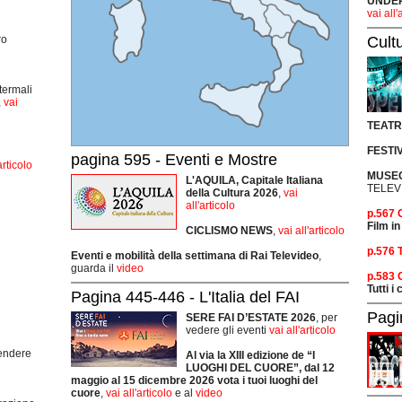
UNDER 
vai all'
Cult
ro
termali
,
vai
TEAT
FESTI
pagina 595 - Eventi e Mostre
articolo
MUSEO
L'AQUILA, Capitale Italiana
TELEV
della Cultura 2026
,
vai
all'articolo
p.567
Film in
CICLISMO
NEWS
,
vai all'articolo
p.576 
Eventi e mobilità della settimana di Rai Televideo
,
guarda il
video
p.583
Tutti i
Pagina 445-446 - L'Italia del FAI
Pagi
SERE FAI D’ESTATE 2026
, per
vedere gli eventi
vai all'articolo
rendere
Al via la XIII edizione de “I
LUOGHI DEL CUORE”, dal 12
maggio al 15 dicembre 2026 vota i tuoi luoghi del
cuore
,
vai all'articolo
e al
video