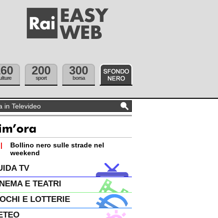
160
200
300
ulture
sport
borsa
|
Bollino nero sulle strade nel
weekend
UIDA TV
INEMA E TEATRI
IOCHI E LOTTERIE
ETEO