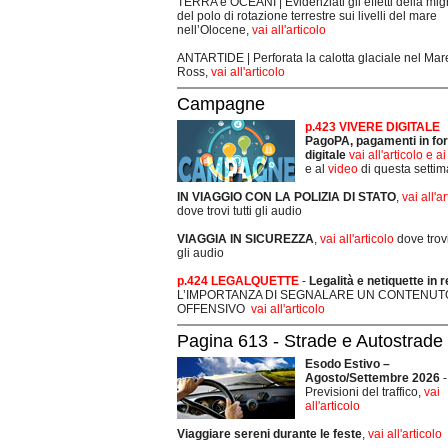
TERRA e OCEANI | Evidenziati gli effetti della mi
del polo di rotazione terrestre sui livelli del mare
nell’Olocene,
vai all'articolo
ANTARTIDE | Perforata la calotta glaciale nel Mar
Ross,
vai all'articolo
Campagne
p.423 VIVERE DIGITALE
PagoPA, pagamenti in fo
digitale
vai all'articolo e a
e al
video
di questa setti
IN VIAGGIO CON LA POLIZIA DI STATO
,
vai all'a
dove trovi tutti gli audio
VIAGGIA IN SICUREZZA
,
vai all'articolo
dove trovi 
gli audio
p.424 LEGALQUETTE
-
Legalità e netiquette in r
L’IMPORTANZA DI SEGNALARE UN CONTENUT
OFFENSIVO
vai all'articolo
Pagina 613 - Strade e Autostrade
Esodo Estivo –
Agosto/Settembre 2026
-
Previsioni del traffico,
vai
all'articolo
Viaggiare sereni durante le feste
,
vai all'articolo