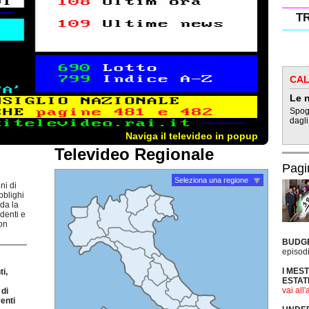
T
CAL
Le n
Spogl
dagli
Naviga il televideo in popup
Televideo Regionale
Pagi
Seleziona una regione
ni di
bblighi
rda la
udenti e
non
BUDG
episodi
I MES
i,
ESTAT
vai all'
di
enti