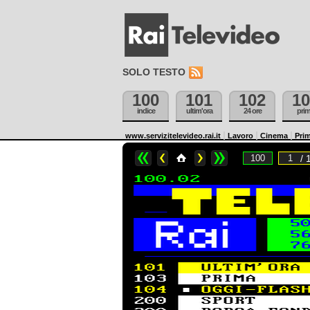
SOLO TESTO
100
101
102
10
indice
ultim'ora
24 ore
pri
www.servizitelevideo.rai.it
Lavoro
Cinema
Prim
/ 