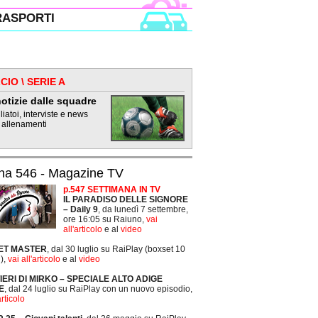
RASPORTI
CIO \ SERIE A
otizie dalle squadre
iatoi, interviste e news
 allenamenti
na 546 - Magazine TV
p.547 SETTIMANA IN TV
IL PARADISO DELLE SIGNORE
– Daily 9
, da lunedì 7 settembre,
ore 16:05 su Raiuno,
vai
all'articolo
e al
video
ET MASTER
, dal 30 luglio su RaiPlay (boxset 10
),
vai all'articolo
e al
video
TIERI DI MIRKO – SPECIALE ALTO ADIGE
E
, dal 24 luglio su RaiPlay con un nuovo episodio,
articolo