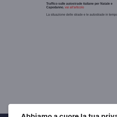
Traffico sulle autostrade italiane per Natale e
Capodanno
,
vai all'articolo
La situazione delle strade e le autostrade in tempo
Abbiamo a cuore la tua priv