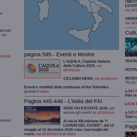
I MES
ESTAT
vai all'
ro
UNDER 
vai all'
termali
Cult
,
vai
pagina 595 - Eventi e Mostre
articolo
TEAT
L'AQUILA, Capitale Italiana
della Cultura 2026
,
vai
FESTI
all'articolo
MUSEO
CICLISMO
NEWS
,
vai all'articolo
TELEV
Eventi e mobilità della settimana di Rai Televideo
,
p.567
guarda il
video
Film in
Pagina 445-446 - L'Italia del FAI
p.576 
SERE FAI D’ESTATE 2026
, per
p.583
vedere gli eventi
vai all'articolo
Tutti i
rendere
Al via la XIII edizione de “I
LUOGHI DEL CUORE”, dal 12
Pagi
maggio al 15 dicembre 2026 vota i tuoi luoghi del
cuore
,
vai all'articolo
e al
video