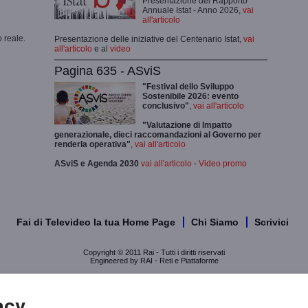
Presentazione del Rapporto
Annuale Istat - Anno 2026,
vai
all'articolo
 reale.
Presentazione delle iniziative del Centenario Istat,
vai
all'articolo
e al
video
Pagina 635 - ASviS
"Festival dello Sviluppo
Sostenibile 2026: evento
conclusivo"
,
vai all'articolo
"Valutazione di Impatto
generazionale, dieci raccomandazioni al Governo per
renderla operativa"
,
vai all'articolo
ASviS e Agenda 2030
vai all'articolo
-
Video promo
Fai di Televideo la tua Home Page
Chi Siamo
Scrivici
Copyright © 2011 Rai - Tutti i diritti riservati
Engineered by RAI - Reti e Piattaforme
acy