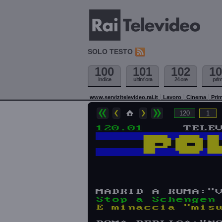
SOLO TESTO
100
101
102
10
indice
ultim'ora
24 ore
pri
www.servizitelevideo.rai.it
Lavoro
Cinema
Prim