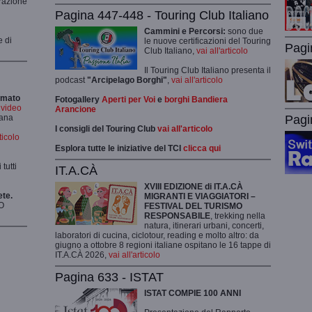
grazione
Pagina 447-448 - Touring Club Italiano
Cammini e Percorsi:
sono due
e di
le nuove certificazioni del Touring
Pagi
Club Italiano,
vai all'articolo
Il Touring Club Italiano presenta il
podcast
"Arcipelago Borghi"
,
vai all'articolo
rmato
Fotogallery
Aperti per Voi
e
borghi Bandiera
i video
Arancione
Pagi
mana
I consigli del Touring Club
vai all'articolo
rticolo
Esplora tutte le iniziative del TCI
clicca qui
tutti
IT.A.CÀ
XVIII EDIZIONE di IT.A.CÀ
ete.
MIGRANTI E VIAGGIATORI –
O
FESTIVAL DEL TURISMO
RESPONSABILE
, trekking nella
natura, itinerari urbani, concerti,
laboratori di cucina, ciclotour, reading e molto altro: da
giugno a ottobre 8 regioni italiane ospitano le 16 tappe di
IT.A.CÀ 2026,
vai all'articolo
Pagina 633 - ISTAT
ISTAT COMPIE 100 ANNI