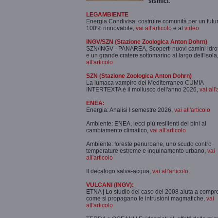
sismici.
LEGAMBIENTE
Energia Condivisa: costruire comunità per un futu
100% rinnovabile,
vai all'articolo
e al
video
INGV/SZN (Stazione Zoologica Anton Dohrn)
SZN/INGV - PANAREA, Scoperti nuovi camini idro
e un grande cratere sottomarino al largo dell'isola
all'articolo
SZN (Stazione Zoologica Anton Dohrn)
La lumaca vampiro del Mediterraneo CUMIA
INTERTEXTA è il mollusco dell'anno 2026,
vai all'
ENEA:
Energia: Analisi I semestre 2026,
vai all'articolo
Ambiente: ENEA, lecci più resilienti dei pini al
cambiamento climatico,
vai all'articolo
Ambiente: foreste periurbane, uno scudo contro
temperature estreme e inquinamento urbano,
vai
all'articolo
Il decalogo salva-acqua,
vai all'articolo
VULCANI (INGV):
ETNA | Lo studio del caso del 2008 aiuta a comp
come si propagano le intrusioni magmatiche,
vai
all'articolo