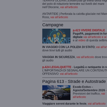
TERRA e OCEANI | Evidenziati gli effetti della mi
del polo di rotazione terrestre sui livelli del mare
nell’Olocene,
vai all'articolo
ANTARTIDE | Perforata la calotta glaciale nel Mar
Ross,
vai all'articolo
Campagne
p.423 VIVERE DIGITALE
PagoPA, pagamenti in fo
digitale
vai all'articolo e a
e al
video
di questa setti
IN VIAGGIO CON LA POLIZIA DI STATO
,
vai all'a
dove trovi tutti gli audio
VIAGGIA IN SICUREZZA
,
vai all'articolo
dove trovi 
gli audio
p.424 LEGALQUETTE
-
Legalità e netiquette in r
L’IMPORTANZA DI SEGNALARE UN CONTENUT
OFFENSIVO
vai all'articolo
Pagina 613 - Strade e Autostrade
Esodo Estivo –
Agosto/Settembre 2026
-
Previsioni del traffico,
vai
all'articolo
Viaggiare sereni durante le feste
,
vai all'articolo