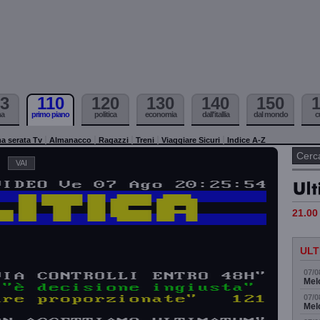
3
110
120
130
140
150
ma
primo piano
politica
economia
dall'itallia
dal mondo
c
a serata Tv
Almanacco
Ragazzi
Treni
Viaggiare Sicuri
Indice A-Z
21.00 
ULT
07/0
Melo
07/0
Melo