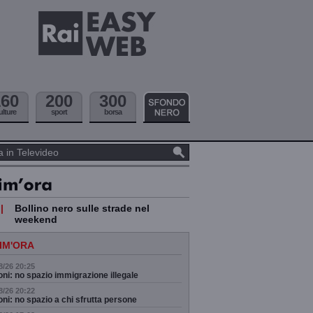
160
200
300
ulture
sport
borsa
|
Bollino nero sulle strade nel
weekend
IM'ORA
8/26 20:25
ni: no spazio immigrazione illegale
8/26 20:22
ni: no spazio a chi sfrutta persone