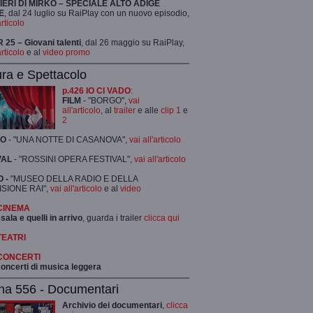
TIERI DI MIRKO – SPECIALE ALTO ADIGE
E
, dal 24 luglio su RaiPlay con un nuovo episodio,
articolo
25 – Giovani talenti
, dal 26 maggio su RaiPlay,
articolo
e al
video promo
ura e Spettacolo
p.426 IO CI VADO
:
FILM
- "BORGO",
vai
all'articolo
, al
trailer
e alle
clip 1
e
2
RO
- "UNA NOTTE DI CASANOVA",
vai all'articolo
VAL
- "ROSSINI OPERA FESTIVAL",
vai all'articolo
 -
"MUSEO DELLA RADIO E DELLA
ISIONE RAI",
vai all'articolo
e al
video
 CINEMA
 sala e quelli in arrivo
, guarda i trailer
clicca qui
TEATRI
 CONCERTI
 concerti di musica leggera
na 556 - Documentari
Archivio dei documentari
,
clicca