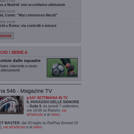
8/26 17:03
a a Madrid: non accettiamo ultimatum
8/26 15:03
id, Conte: "Mai commesso illeciti"
8/26 13:29
id a Roma: via controlli o misure
chivio
CIO \ SERIE A
otizie dalle squadre
iatoi, interviste e news
 allenamenti
na 546 - Magazine TV
p.547 SETTIMANA IN TV
IL PARADISO DELLE SIGNORE
– Daily 9
, da lunedì 7 settembre,
ore 16:05 su Raiuno,
vai
all'articolo
e al
video
ET MASTER
, dal 30 luglio su RaiPlay (boxset 10
),
vai all'articolo
e al
video