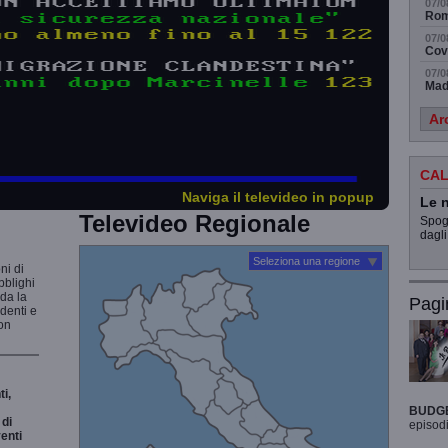
07/0
Rom
07/0
Cov
07/0
Madr
Ar
CAL
Naviga il televideo in popup
Le n
Televideo Regionale
Spogl
dagli
Seleziona una regione
ni di
bblighi
rda la
Pagi
udenti e
non
i,
BUDG
di
episodi
enti