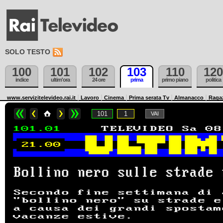
SOLO TESTO
100
101
102
103
110
120
indice
ultim'ora
24 ore
prima
primo piano
politica
www.servizitelevideo.rai.it
Lavoro
Cinema
Prima serata Tv
Almanacco
Raga