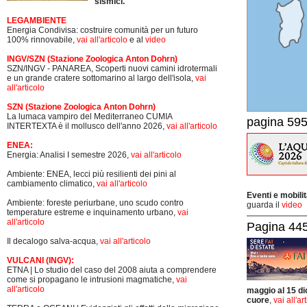
sismici.
LEGAMBIENTE
Energia Condivisa: costruire comunità per un futuro
100% rinnovabile,
vai all'articolo
e al
video
INGV/SZN (Stazione Zoologica Anton Dohrn)
SZN/INGV - PANAREA, Scoperti nuovi camini idrotermali
e un grande cratere sottomarino al largo dell'isola,
vai
all'articolo
SZN (Stazione Zoologica Anton Dohrn)
La lumaca vampiro del Mediterraneo CUMIA
pagina 595
INTERTEXTA è il mollusco dell'anno 2026,
vai all'articolo
ENEA:
Energia: Analisi I semestre 2026,
vai all'articolo
Ambiente: ENEA, lecci più resilienti dei pini al
cambiamento climatico,
vai all'articolo
Eventi e mobili
Ambiente: foreste periurbane, uno scudo contro
guarda il
video
temperature estreme e inquinamento urbano,
vai
all'articolo
Pagina 445-
Il decalogo salva-acqua,
vai all'articolo
VULCANI (INGV):
ETNA | Lo studio del caso del 2008 aiuta a comprendere
come si propagano le intrusioni magmatiche,
vai
all'articolo
maggio al 15 di
cuore
,
vai all'ar