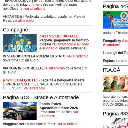
TERRA e OCEANI | Evidenziati gli effetti della migrazione
del polo di rotazione terrestre sui livelli del mare
Pagina 447
nell’Olocene,
vai all'articolo
ANTARTIDE | Perforata la calotta glaciale nel Mare di
Ross,
vai all'articolo
Campagne
podcast
"Arcip
p.423 VIVERE DIGITALE
PagoPA, pagamenti in formato
Fotogallery
Ape
digitale
vai all'articolo e ai video
Arancione
e al
video
di questa settimana
I consigli del T
IN VIAGGIO CON LA POLIZIA DI STATO
,
vai all'articolo
dove trovi tutti gli audio
Esplora tutte le
VIAGGIA IN SICUREZZA
,
vai all'articolo
dove trovi tutti
IT.A.CÀ
gli audio
p.424 LEGALQUETTE
-
Legalità e netiquette in rete.
L’IMPORTANZA DI SEGNALARE UN CONTENUTO
OFFENSIVO
vai all'articolo
Pagina 613 - Strade e Autostrade
laboratori di cuc
giugno a ottobre
Esodo Estivo –
IT.A.CÀ 2026,
va
Agosto/Settembre 2026
-
Previsioni del traffico,
vai
Pagina 633
all'articolo
Viaggiare sereni durante le feste
,
vai all'articolo