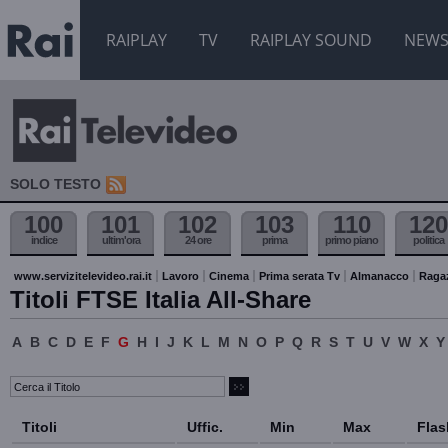
RAIPLAY
TV
RAIPLAY SOUND
NEW
SOLO TESTO
100
101
102
103
110
120
indice
ultim'ora
24 ore
prima
primo piano
politica
www.servizitelevideo.rai.it
Lavoro
Cinema
Prima serata Tv
Almanacco
Raga
Titoli FTSE Italia All-Share
A
B
C
D
E
F
G
H
I
J
K
L
M
N
O
P
Q
R
S
T
U
V
W
X
Y
Titoli
Uffic.
Min
Max
Flas