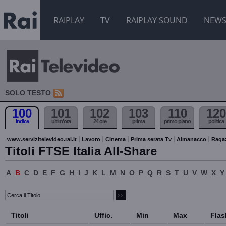
RAIPLAY
TV
RAIPLAY SOUND
NEW
SOLO TESTO
100
101
102
103
110
120
indice
ultim'ora
24 ore
prima
primo piano
politica
www.servizitelevideo.rai.it
Lavoro
Cinema
Prima serata Tv
Almanacco
Raga
Titoli FTSE Italia All-Share
A
B
C
D
E
F
G
H
I
J
K
L
M
N
O
P
Q
R
S
T
U
V
W
X
Y
Titoli
Uffic.
Min
Max
Flas