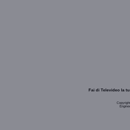
Fai di Televideo la 
Copyright 
Enginee