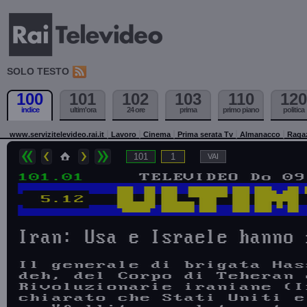
SOLO TESTO
100
101
102
103
110
120
indice
ultim'ora
24 ore
prima
primo piano
politica
www.servizitelevideo.rai.it
Lavoro
Cinema
Prima serata Tv
Almanacco
Raga