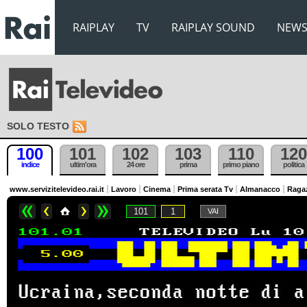
RAIPLAY
TV
RAIPLAY SOUND
NEW
SOLO TESTO
100
101
102
103
110
120
indice
ultim'ora
24 ore
prima
primo piano
politica
www.servizitelevideo.rai.it
Lavoro
Cinema
Prima serata Tv
Almanacco
Raga