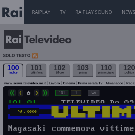
RAIPLAY
TV
RAIPLAY SOUND
NEW
SOLO TESTO
100
101
102
103
110
120
indice
ultim'ora
24 ore
prima
primo piano
politica
www.servizitelevideo.rai.it
Lavoro
Cinema
Prima serata Tv
Almanacco
Raga