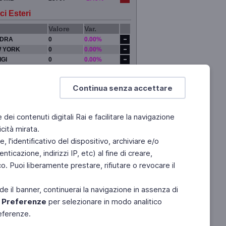
ci Esteri
Valore
Var.
DRA
0
0.00%
 YORK
0
0.00%
IGI
0
0.00%
YO
0
0.00%
Continua senza accettare
e dei contenuti digitali Rai e facilitare la navigazione
cità mirata.
 l'identificativo del dispositivo, archiviare e/o
ticazione, indirizzi IP, etc) al fine di creare,
. Puoi liberamente prestare, rifiutare o revocare il
de il banner, continuerai la navigazione in assenza di
e
Preferenze
per selezionare in modo analitico
referenze.