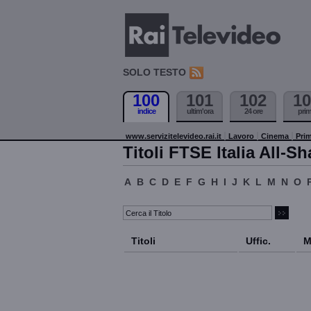
SOLO TESTO
100
101
102
10
indice
ultim'ora
24 ore
pri
www.servizitelevideo.rai.it
Lavoro
Cinema
Prim
Titoli FTSE Italia All-Sh
A
B
C
D
E
F
G
H
I
J
K
L
M
N
O
Titoli
Uffic.
M