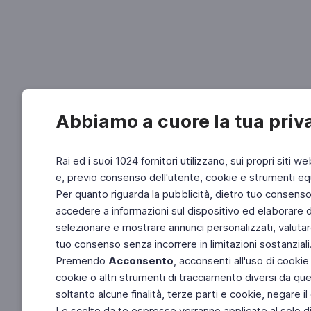
Abbiamo a cuore la tua priv
Rai ed i suoi 1024 fornitori utilizzano, sui propri siti we
e, previo consenso dell'utente, cookie e strumenti equ
Per quanto riguarda la pubblicità, dietro tuo consenso, 
accedere a informazioni sul dispositivo ed elaborare dati
selezionare e mostrare annunci personalizzati, valutar
tuo consenso senza incorrere in limitazioni sostanziali
Premendo
Acconsento
, acconsenti all'uso di cookie
cookie o altri strumenti di tracciamento diversi da quel
soltanto alcune finalità, terze parti e cookie, negare
Le scelte da te espresse verranno applicate al solo dis