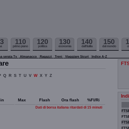
3
110
120
130
140
150
ma
primo piano
politica
economia
dall'itallia
dal mondo
c
a serata Tv
Almanacco
Ragazzi
Treni
Viaggiare Sicuri
Indice A-Z
are
FTS
P
Q
R
S
T
U
V
W
X
Y
Z
Ind
in
Max
Flash
Ora flash
%Fl/Ri
Dati di borsa italiana ritardati di 15 minuti
FTSE
FTSE
FTSE
FTS