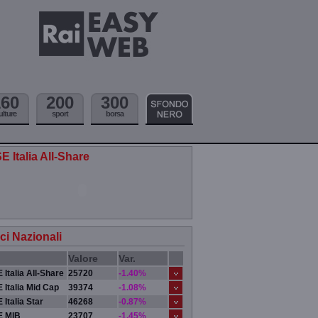
160
200
300
ulture
sport
borsa
E Italia All-Share
ici Nazionali
Valore
Var.
 Italia All-Share
25720
-1.40%
 Italia Mid Cap
39374
-1.08%
 Italia Star
46268
-0.87%
E MIB
23707
-1.45%