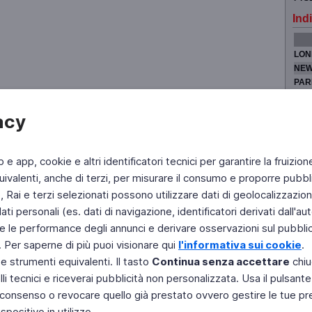
Indi
LON
NEW
PAR
TOK
acy
b e app, cookie e altri identificatori tecnici per garantire la fruizion
Fai di Televideo la tua Home Page
Chi Siamo
Scrivici
ivalenti, anche di terzi, per misurare il consumo e proporre pubbli
Rai e terzi selezionati possono utilizzare dati di geolocalizzazione,
Copyright © 2011 Rai - Tutti i diritti riservati
Engineered by RAI - Reti e Piattaforme
 personali (es. dati di navigazione, identificatori derivati dall'auten
e le performance degli annunci e derivare osservazioni sul pubblico
. Per saperne di più puoi visionare qui
l'informativa sui cookie
.
 e strumenti equivalenti. Il tasto
Continua senza accettare
chiu
li tecnici e riceverai pubblicità non personalizzata. Usa il pulsant
 il consenso o revocare quello già prestato ovvero gestire le tue p
positivo in utilizzo.