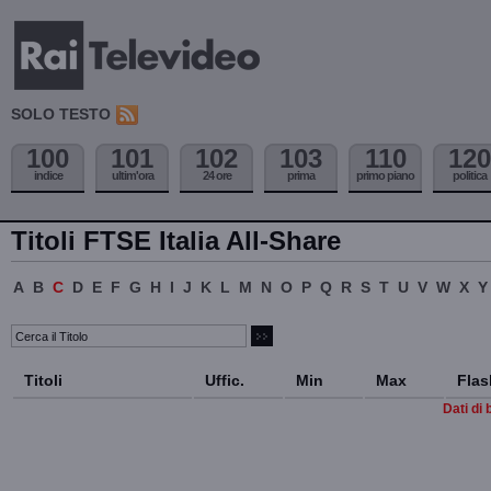
SOLO TESTO
100
101
102
103
110
120
indice
ultim'ora
24 ore
prima
primo piano
politica
Titoli FTSE Italia All-Share
A
B
C
D
E
F
G
H
I
J
K
L
M
N
O
P
Q
R
S
T
U
V
W
X
Y
Titoli
Uffic.
Min
Max
Flas
Dati di 