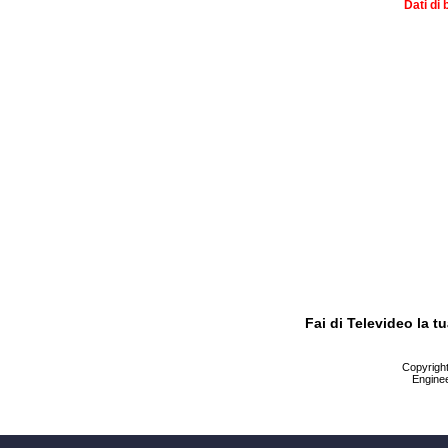
Dati di 
Fai di Televideo la 
Copyright 
Enginee