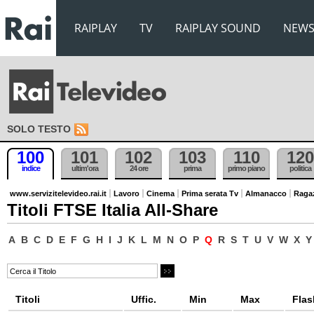
RAIPLAY
TV
RAIPLAY SOUND
NEW
SOLO TESTO
100
101
102
103
110
120
indice
ultim'ora
24 ore
prima
primo piano
politica
www.servizitelevideo.rai.it
Lavoro
Cinema
Prima serata Tv
Almanacco
Raga
Titoli FTSE Italia All-Share
A
B
C
D
E
F
G
H
I
J
K
L
M
N
O
P
Q
R
S
T
U
V
W
X
Y
Titoli
Uffic.
Min
Max
Flas