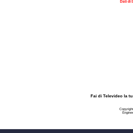
Dati di 
Fai di Televideo la 
Copyright 
Enginee