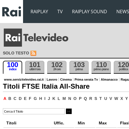
RAIPLAY
TV
RAIPLAY SOUND
NEW
SOLO TESTO
100
101
102
103
110
120
indice
ultim'ora
24 ore
prima
primo piano
politica
www.servizitelevideo.rai.it
Lavoro
Cinema
Prima serata Tv
Almanacco
Raga
Titoli FTSE Italia All-Share
A
B
C
D
E
F
G
H
I
J
K
L
M
N
O
P
Q
R
S
T
U
V
W
X
Y
Titoli
Uffic.
Min
Max
Flas