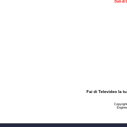
Dati di 
Fai di Televideo la 
Copyright 
Enginee