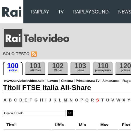
RAIPLAY
TV
RAIPLAY SOUND
NEW
SOLO TESTO
100
101
102
103
110
120
indice
ultim'ora
24 ore
prima
primo piano
politica
www.servizitelevideo.rai.it
Lavoro
Cinema
Prima serata Tv
Almanacco
Raga
Titoli FTSE Italia All-Share
A
B
C
D
E
F
G
H
I
J
K
L
M
N
O
P
Q
R
S
T
U
V
W
X
Y
Titoli
Uffic.
Min
Max
Flas