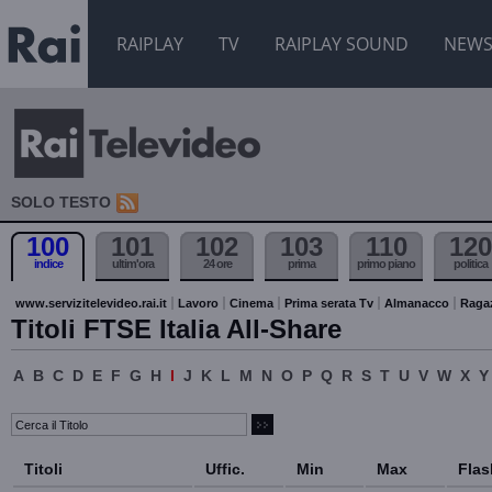
RAIPLAY
TV
RAIPLAY SOUND
NEW
SOLO TESTO
100
101
102
103
110
120
indice
ultim'ora
24 ore
prima
primo piano
politica
www.servizitelevideo.rai.it
Lavoro
Cinema
Prima serata Tv
Almanacco
Raga
Titoli FTSE Italia All-Share
A
B
C
D
E
F
G
H
I
J
K
L
M
N
O
P
Q
R
S
T
U
V
W
X
Y
Titoli
Uffic.
Min
Max
Flas