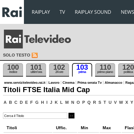
RAIPLAY
TV
RAIPLAY SOUND
NEW
SOLO TESTO
100
101
102
103
110
120
indice
ultim'ora
24 ore
prima
primo piano
politica
www.servizitelevideo.rai.it
Lavoro
Cinema
Prima serata Tv
Almanacco
Raga
Titoli FTSE Italia Mid Cap
A
B
C
D
E
F
G
H
I
J
K
L
M
N
O
P
Q
R
S
T
U
V
W
X
Y
Titoli
Uffic.
Min
Max
Flas