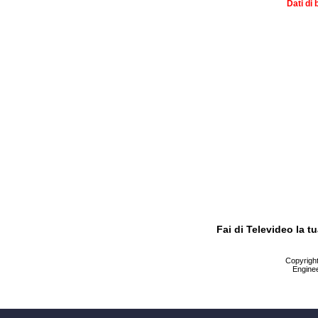
Dati di 
Fai di Televideo la 
Copyright 
Enginee