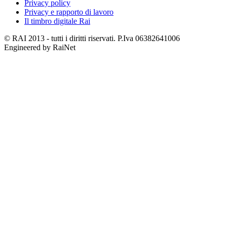
Privacy policy
Privacy e rapporto di lavoro
Il timbro digitale Rai
© RAI 2013 - tutti i diritti riservati. P.Iva 06382641006
Engineered by RaiNet