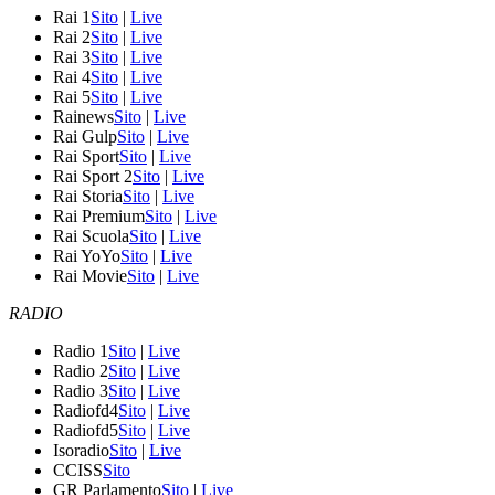
Rai 1
Sito
|
Live
Rai 2
Sito
|
Live
Rai 3
Sito
|
Live
Rai 4
Sito
|
Live
Rai 5
Sito
|
Live
Rainews
Sito
|
Live
Rai Gulp
Sito
|
Live
Rai Sport
Sito
|
Live
Rai Sport 2
Sito
|
Live
Rai Storia
Sito
|
Live
Rai Premium
Sito
|
Live
Rai Scuola
Sito
|
Live
Rai YoYo
Sito
|
Live
Rai Movie
Sito
|
Live
RADIO
Radio 1
Sito
|
Live
Radio 2
Sito
|
Live
Radio 3
Sito
|
Live
Radiofd4
Sito
|
Live
Radiofd5
Sito
|
Live
Isoradio
Sito
|
Live
CCISS
Sito
GR Parlamento
Sito
|
Live