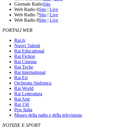
Giornale Radio
Sito
Web Radio 6
Sito
|
Live
Web Radio 7
Sito
|
Live
Web Radio 8
Sito
|
Live
PORTALI WEB
Rai.tv
Nuovi Talenti
Rai Educational
Rai Fiction
Rai Cinema
Rai Teche
Rai International
Rai Eri
Orchestra Sinfonica
Rai World
Rai Letteratura
Rai Arte
Rai 150
Prix Italia
Museo della radio e della televisione
NOTIZIE E SPORT