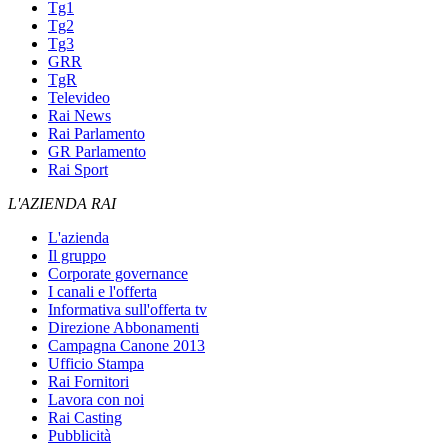
Tg1
Tg2
Tg3
GRR
TgR
Televideo
Rai News
Rai Parlamento
GR Parlamento
Rai Sport
L'AZIENDA RAI
L'azienda
Il gruppo
Corporate governance
I canali e l'offerta
Informativa sull'offerta tv
Direzione Abbonamenti
Campagna Canone 2013
Ufficio Stampa
Rai Fornitori
Lavora con noi
Rai Casting
Pubblicità