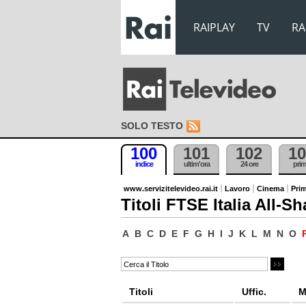
RAIPLAY
TV
RA
SOLO TESTO
100
101
102
10
indice
ultim'ora
24 ore
pri
www.servizitelevideo.rai.it
Lavoro
Cinema
Prim
Titoli FTSE Italia All-Sh
A
B
C
D
E
F
G
H
I
J
K
L
M
N
O
Titoli
Uffic.
M