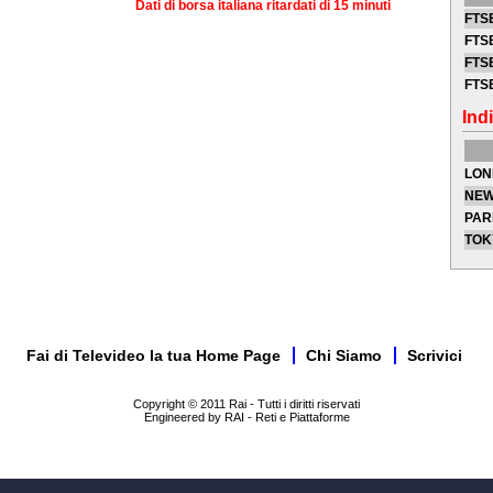
Dati di borsa italiana ritardati di 15 minuti
FTSE
FTSE
FTSE
FTS
Indi
LON
NEW
PAR
TOK
Fai di Televideo la tua Home Page
Chi Siamo
Scrivici
Copyright © 2011 Rai - Tutti i diritti riservati
Engineered by RAI - Reti e Piattaforme