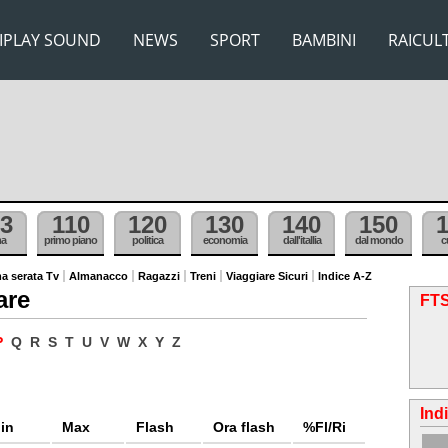
IPLAY SOUND
NEWS
SPORT
BAMBINI
RAICUL
3
110
120
130
140
150
ma
primo piano
politica
economia
dall'itallia
dal mondo
c
a serata Tv
Almanacco
Ragazzi
Treni
Viaggiare Sicuri
Indice A-Z
are
FTS
P
Q
R
S
T
U
V
W
X
Y
Z
Ind
in
Max
Flash
Ora flash
%Fl/Ri