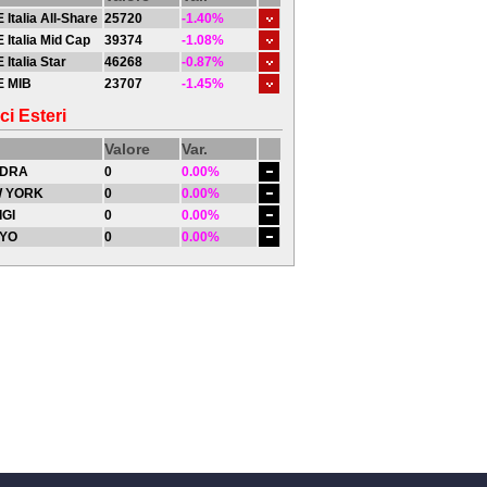
 Italia All-Share
25720
-1.40%
 Italia Mid Cap
39374
-1.08%
 Italia Star
46268
-0.87%
E MIB
23707
-1.45%
ci Esteri
Valore
Var.
DRA
0
0.00%
 YORK
0
0.00%
IGI
0
0.00%
YO
0
0.00%