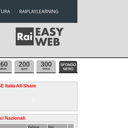
TURA
RAIPLAYLEARNING
160
200
300
ulture
sport
borsa
E Italia All-Share
ici Nazionali
Valore
Var.