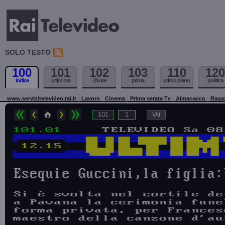
SOLO TESTO
100
101
102
103
110
120
indice
ultim'ora
24 ore
prima
primo piano
politica
www.servizitelevideo.rai.it
Lavoro
Cinema
Prima serata Tv
Almanacco
Raga