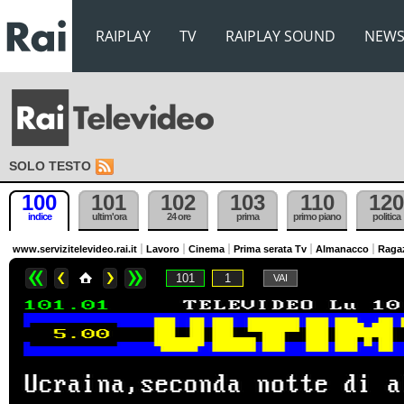
RAIPLAY
TV
RAIPLAY SOUND
NEW
SOLO TESTO
100
101
102
103
110
120
indice
ultim'ora
24 ore
prima
primo piano
politica
www.servizitelevideo.rai.it
Lavoro
Cinema
Prima serata Tv
Almanacco
Raga