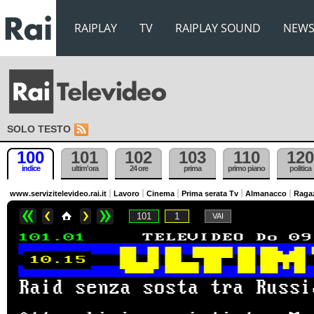
RAIPLAY
TV
RAIPLAY SOUND
NEW
SOLO TESTO
100
101
102
103
110
120
indice
ultim'ora
24 ore
prima
primo piano
politica
www.servizitelevideo.rai.it
Lavoro
Cinema
Prima serata Tv
Almanacco
Raga