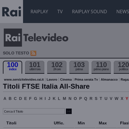
RAIPLAY
TV
RAIPLAY SOUND
NEW
SOLO TESTO
100
101
102
103
110
120
indice
ultim'ora
24 ore
prima
primo piano
politica
www.servizitelevideo.rai.it
Lavoro
Cinema
Prima serata Tv
Almanacco
Raga
Titoli FTSE Italia All-Share
A
B
C
D
E
F
G
H
I
J
K
L
M
N
O
P
Q
R
S
T
U
V
W
X
Titoli
Uffic.
Min
Max
Flas