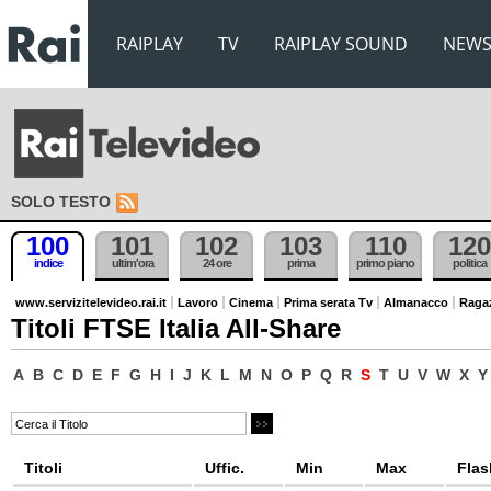
RAIPLAY
TV
RAIPLAY SOUND
NEW
SOLO TESTO
100
101
102
103
110
120
indice
ultim'ora
24 ore
prima
primo piano
politica
www.servizitelevideo.rai.it
Lavoro
Cinema
Prima serata Tv
Almanacco
Raga
Titoli FTSE Italia All-Share
A
B
C
D
E
F
G
H
I
J
K
L
M
N
O
P
Q
R
S
T
U
V
W
X
Y
Titoli
Uffic.
Min
Max
Flas