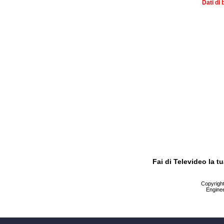
Dati di 
Fai di Televideo la 
Copyright 
Enginee