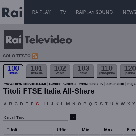
RAIPLAY
TV
RAIPLAY SOUND
NEW
SOLO TESTO
100
101
102
103
110
120
indice
ultim'ora
24 ore
prima
primo piano
politica
www.servizitelevideo.rai.it
Lavoro
Cinema
Prima serata Tv
Almanacco
Raga
Titoli FTSE Italia All-Share
A
B
C
D
E
F
G
H
I
J
K
L
M
N
O
P
Q
R
S
T
U
V
W
X
Y
Titoli
Uffic.
Min
Max
Flas