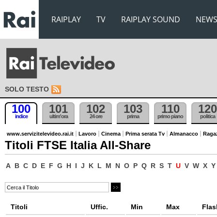
RAIPLAY
TV
RAIPLAY SOUND
NEW
SOLO TESTO
100
101
102
103
110
120
indice
ultim'ora
24 ore
prima
primo piano
politica
www.servizitelevideo.rai.it
Lavoro
Cinema
Prima serata Tv
Almanacco
Raga
Titoli FTSE Italia All-Share
A
B
C
D
E
F
G
H
I
J
K
L
M
N
O
P
Q
R
S
T
U
V
W
X
Y
Titoli
Uffic.
Min
Max
Flas