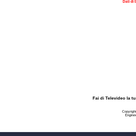
Dati di 
Fai di Televideo la 
Copyright 
Enginee