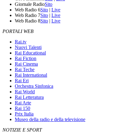
Giornale Radio
Sito
Web Radio 6
Sito
|
Live
Web Radio 7
Sito
|
Live
Web Radio 8
Sito
|
Live
PORTALI WEB
Rai.tv
Nuovi Talenti
Rai Educational
Rai Fiction
Rai Cinema
Rai Teche
Rai International
Rai Eri
Orchestra Sinfonica
Rai World
Rai Letteratura
Rai Arte
Rai 150
Prix Italia
Museo della radio e della televisione
NOTIZIE E SPORT