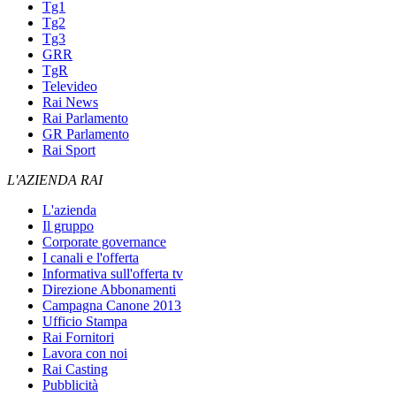
Tg1
Tg2
Tg3
GRR
TgR
Televideo
Rai News
Rai Parlamento
GR Parlamento
Rai Sport
L'AZIENDA RAI
L'azienda
Il gruppo
Corporate governance
I canali e l'offerta
Informativa sull'offerta tv
Direzione Abbonamenti
Campagna Canone 2013
Ufficio Stampa
Rai Fornitori
Lavora con noi
Rai Casting
Pubblicità