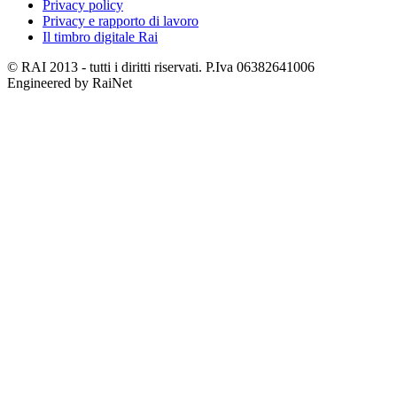
Privacy policy
Privacy e rapporto di lavoro
Il timbro digitale Rai
© RAI 2013 - tutti i diritti riservati. P.Iva 06382641006
Engineered by RaiNet