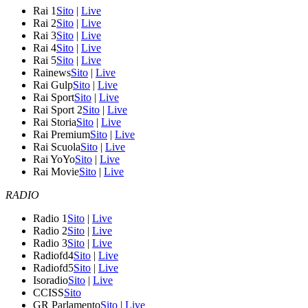
Rai 1
Sito
|
Live
Rai 2
Sito
|
Live
Rai 3
Sito
|
Live
Rai 4
Sito
|
Live
Rai 5
Sito
|
Live
Rainews
Sito
|
Live
Rai Gulp
Sito
|
Live
Rai Sport
Sito
|
Live
Rai Sport 2
Sito
|
Live
Rai Storia
Sito
|
Live
Rai Premium
Sito
|
Live
Rai Scuola
Sito
|
Live
Rai YoYo
Sito
|
Live
Rai Movie
Sito
|
Live
RADIO
Radio 1
Sito
|
Live
Radio 2
Sito
|
Live
Radio 3
Sito
|
Live
Radiofd4
Sito
|
Live
Radiofd5
Sito
|
Live
Isoradio
Sito
|
Live
CCISS
Sito
GR Parlamento
Sito
|
Live