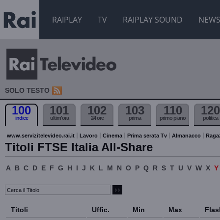
RAIPLAY
TV
RAIPLAY SOUND
NEW
SOLO TESTO
100
101
102
103
110
120
indice
ultim'ora
24 ore
prima
primo piano
politica
www.servizitelevideo.rai.it
Lavoro
Cinema
Prima serata Tv
Almanacco
Raga
Titoli FTSE Italia All-Share
A
B
C
D
E
F
G
H
I
J
K
L
M
N
O
P
Q
R
S
T
U
V
W
X
Titoli
Uffic.
Min
Max
Flas