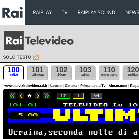
RAIPLAY
TV
RAIPLAY SOUND
NEW
SOLO TESTO
100
101
102
103
110
120
indice
ultim'ora
24 ore
prima
primo piano
politica
www.servizitelevideo.rai.it
Lavoro
Cinema
Prima serata Tv
Almanacco
Raga